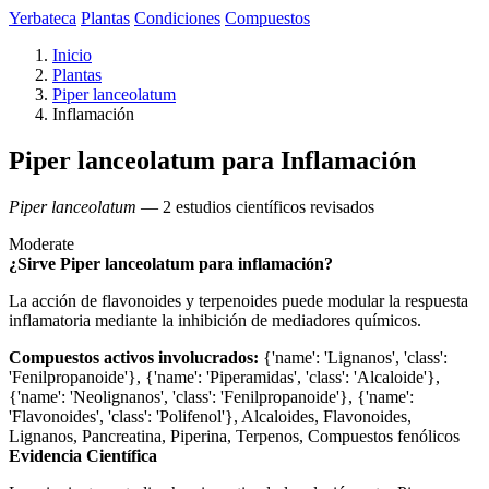
Yerbateca
Plantas
Condiciones
Compuestos
Inicio
Plantas
Piper lanceolatum
Inflamación
Piper lanceolatum para Inflamación
Piper lanceolatum
— 2 estudios científicos revisados
Moderate
¿Sirve Piper lanceolatum para inflamación?
La acción de flavonoides y terpenoides puede modular la respuesta
inflamatoria mediante la inhibición de mediadores químicos.
Compuestos activos involucrados:
{'name': 'Lignanos', 'class':
'Fenilpropanoide'}, {'name': 'Piperamidas', 'class': 'Alcaloide'},
{'name': 'Neolignanos', 'class': 'Fenilpropanoide'}, {'name':
'Flavonoides', 'class': 'Polifenol'}, Alcaloides, Flavonoides,
Lignanos, Pancreatina, Piperina, Terpenos, Compuestos fenólicos
Evidencia Científica