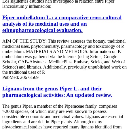
Los siguientes estudios han investigado la relación entre Piper
lanceolatum y inflamación:
Piper umbellatum L.: a comparative cross-cultural
analysis of its medicinal uses and an
ethnopharmacological evaluation.
AIM OF THE STUDY: This review assesses the botany, traditional
medicinal uses, phytochemistry, pharmacology and toxicology of P.
umbellatum. MATERIALS AND METHODS: Information on P.
umbellatum was gathered via the internet (using Scirus, Google
Scholar, CAB-Abstracts, MedlinePlus, Embase, Scielo, and Web of
Science) and libraries. Additionally, previously unpublished work on
the traditional uses of P.
PubMed: 20678569
Lignans from the genus Piper L. and their
pharmacological activities: An updated review.
The genus Piper, a member of the Piperaceae family, comprises
>2000 species, of which many are well known to possess
considerable economic and medicinal values. Lignans are essential
ingredients and are rich in Piper plants. Although many
phytochemical studies have reported many lignans identified from