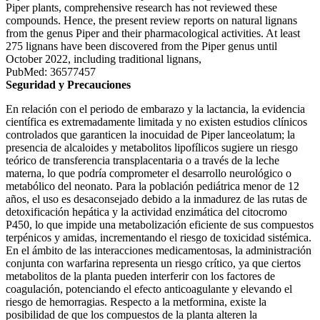
Piper plants, comprehensive research has not reviewed these
compounds. Hence, the present review reports on natural lignans
from the genus Piper and their pharmacological activities. At least
275 lignans have been discovered from the Piper genus until
October 2022, including traditional lignans,
PubMed: 36577457
Seguridad y Precauciones
En relación con el periodo de embarazo y la lactancia, la evidencia
científica es extremadamente limitada y no existen estudios clínicos
controlados que garanticen la inocuidad de Piper lanceolatum; la
presencia de alcaloides y metabolitos lipofílicos sugiere un riesgo
teórico de transferencia transplacentaria o a través de la leche
materna, lo que podría comprometer el desarrollo neurológico o
metabólico del neonato. Para la población pediátrica menor de 12
años, el uso es desaconsejado debido a la inmadurez de las rutas de
detoxificación hepática y la actividad enzimática del citocromo
P450, lo que impide una metabolización eficiente de sus compuestos
terpénicos y amidas, incrementando el riesgo de toxicidad sistémica.
En el ámbito de las interacciones medicamentosas, la administración
conjunta con warfarina representa un riesgo crítico, ya que ciertos
metabolitos de la planta pueden interferir con los factores de
coagulación, potenciando el efecto anticoagulante y elevando el
riesgo de hemorragias. Respecto a la metformina, existe la
posibilidad de que los compuestos de la planta alteren la