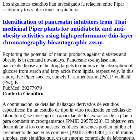
Los siguientes estudios han investigado la relación entre Piper
scabrum y tos y afecciones respiratorias:
Identification of pancreatin inhibitors from Thai
medicinal Piper plants for antidiabetic and anti-
obesity activities using high-performance thin-layer
chromatography-bioautographic assay.
Exploring the potential of natural products against diabetes and
obesity is in demand nowadays. Pancreatic α-amylase and
pancreatic lipase are the drug targets to minimize the absorption of
glucose from starch and fatty acids from lipids, respectively. In this
study, five Piper species, namely P. sarmentosum (Ps), P. wallichii
(Pw), P.
PubMed: 39277979
Contexto Científico
A continuación, se detallan hallazgos derivados de estudios
específicos: En un estudio de tipo in vitro (realizado en células de
laboratorio), se investigó la capacidad de los extractos de la planta
para combatir microorganismos [PMID 29575228]. El objetivo era
determinar si los compuestos fenólicos presentes podían inhibir el
crecimiento de bacterias comunes [PMID 39910301]. En términos
simples, esto significa que, en un entorno controlado de laboratorio,