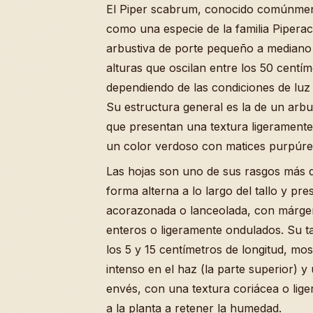
El Piper scabrum, conocido comúnmen
como una especie de la familia Piperac
arbustiva de porte pequeño a mediano
alturas que oscilan entre los 50 centím
dependiendo de las condiciones de luz 
Su estructura general es la de un arbu
que presentan una textura ligeramente
un color verdoso con matices purpúre
Las hojas son uno de sus rasgos más di
forma alterna a lo largo del tallo y p
acorazonada o lanceolada, con márge
enteros o ligeramente ondulados. Su t
los 5 y 15 centímetros de longitud, mo
intenso en el haz (la parte superior) y
envés, con una textura coriácea o lig
a la planta a retener la humedad.