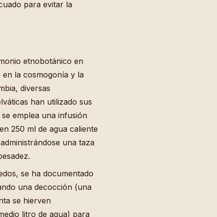
cuado para evitar la
imonio etnobotánico en
a en la cosmogonía y la
mbia, diversas
váticas han utilizado sus
; se emplea una infusión
en 250 ml de agua caliente
administrándose una taza
 pesadez.
medos, se ha documentado
zando una decocción (una
nta se hierven
edio litro de agua) para