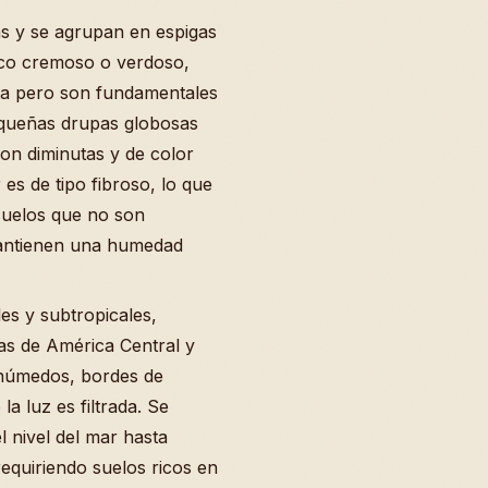
as y se agrupan en espigas
anco cremoso o verdoso,
sta pero son fundamentales
pequeñas drupas globosas
son diminutas y de color
 es de tipo fibroso, lo que
 suelos que no son
antienen una humedad
es y subtropicales,
s de América Central y
 húmedos, bordes de
 luz es filtrada. Se
l nivel del mar hasta
equiriendo suelos ricos en