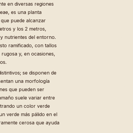
te en diversas regiones
eae, es una planta
 que puede alcanzar
etros y los 2 metros,
y nutrientes del entorno.
sto ramificado, con tallos
 rugosa y, en ocasiones,
os.
stintivos; se disponen de
resentan una morfología
nes que pueden ser
amaño suele variar entre
strando un color verde
 un verde más pálido en el
eramente cerosa que ayuda