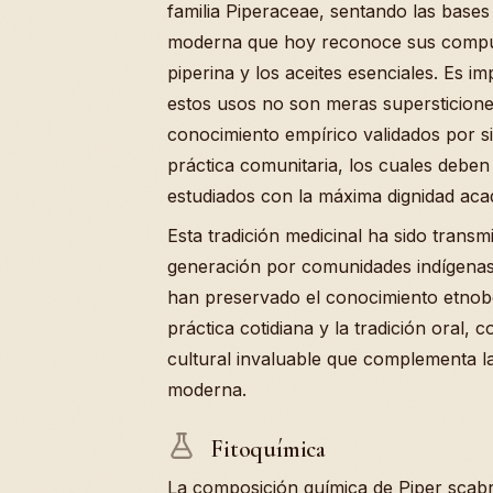
familia Piperaceae, sentando las bases
moderna que hoy reconoce sus compu
piperina y los aceites esenciales. Es 
estos usos no son meras supersticione
conocimiento empírico validados por s
práctica comunitaria, los cuales deben
estudiados con la máxima dignidad aca
Esta tradición medicinal ha sido transm
generación por comunidades indígenas
han preservado el conocimiento etnobo
práctica cotidiana y la tradición oral,
cultural invaluable que complementa la 
moderna.
Fitoquímica
La composición química de Piper scab