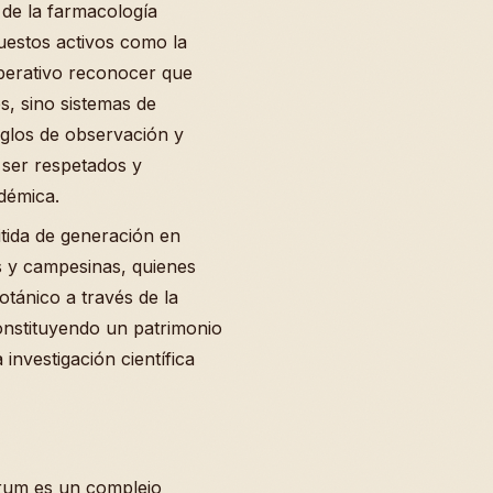
 de la farmacología
estos activos como la
imperativo reconocer que
s, sino sistemas de
iglos de observación y
 ser respetados y
démica.
itida de generación en
 y campesinas, quienes
tánico a través de la
 constituyendo un patrimonio
investigación científica
rum es un complejo