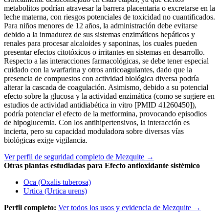
metabolitos podrían atravesar la barrera placentaria o excretarse en la
leche materna, con riesgos potenciales de toxicidad no cuantificados.
Para niños menores de 12 años, la administración debe evitarse
debido a la inmadurez de sus sistemas enzimáticos hepáticos y
renales para procesar alcaloides y saponinas, los cuales pueden
presentar efectos citotóxicos o irritantes en sistemas en desarrollo.
Respecto a las interacciones farmacológicas, se debe tener especial
cuidado con la warfarina y otros anticoagulantes, dado que la
presencia de compuestos con actividad biológica diversa podría
alterar la cascada de coagulación. Asimismo, debido a su potencial
efecto sobre la glucosa y la actividad enzimática (como se sugiere en
estudios de actividad antidiabética in vitro [PMID 41260450]),
podría potenciar el efecto de la metformina, provocando episodios
de hipoglucemia. Con los antihipertensivos, la interacción es
incierta, pero su capacidad moduladora sobre diversas vías
biológicas exige vigilancia.
Ver perfil de seguridad completo de Mezquite →
Otras plantas estudiadas para Efecto antioxidante sistémico
Oca (Oxalis tuberosa)
Urtica (Urtica urens)
Perfil completo:
Ver todos los usos y evidencia de Mezquite →