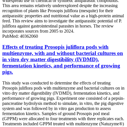
widespread use of chemical or synthetic antiparasitic compounds.
This area remains relatively underexplored despite the increasing
recognition of plants like Prosopis juliflora (mesquite) for their
antiparasitic properties and nutritional value as a high-protein animal
feed. This review aims to investigate the antiparasitic potential of P.
juliflora against gastrointestinal parasites in horses. The review
incorporates sources from 2005 to 2024.
PubMed: 40362060
Effects of treating Prosopis juliflora pods with
multienzyme, with and without bacterial cultures on
in vitro dry matter digestibility (IVDMD),
fermentation kinetics, and performance of growing
pigs.
This study was conducted to determine the effects of treating
Prosopis juliflora pods with multienzyme and bacterial cultures on in
vitro dry matter digestibility (IVDMD), fermentation kinetics, and
performance of growing pigs. Experiment one consisted of a pepsin-
pancreatine hydrolysis method to simulate, in vitro, the pig digestive
system and was followed by in vitro gas production to assess
fermentation kinetics. Samples of ground Prosopis pod meal
(GPPM) were allocated to four treatments with three replicates each.
Treatments included GPPM treated with multienzyme (Natuzyme®)