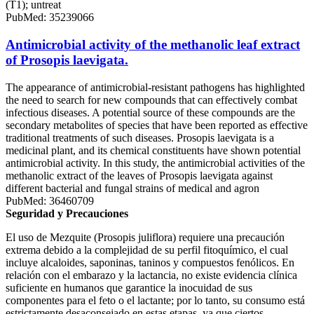
(T1); untreat
PubMed: 35239066
Antimicrobial activity of the methanolic leaf extract
of Prosopis laevigata.
The appearance of antimicrobial-resistant pathogens has highlighted
the need to search for new compounds that can effectively combat
infectious diseases. A potential source of these compounds are the
secondary metabolites of species that have been reported as effective
traditional treatments of such diseases. Prosopis laevigata is a
medicinal plant, and its chemical constituents have shown potential
antimicrobial activity. In this study, the antimicrobial activities of the
methanolic extract of the leaves of Prosopis laevigata against
different bacterial and fungal strains of medical and agron
PubMed: 36460709
Seguridad y Precauciones
El uso de Mezquite (Prosopis juliflora) requiere una precaución
extrema debido a la complejidad de su perfil fitoquímico, el cual
incluye alcaloides, saponinas, taninos y compuestos fenólicos. En
relación con el embarazo y la lactancia, no existe evidencia clínica
suficiente en humanos que garantice la inocuidad de sus
componentes para el feto o el lactante; por lo tanto, su consumo está
estrictamente desaconsejado en estas etapas, ya que ciertos