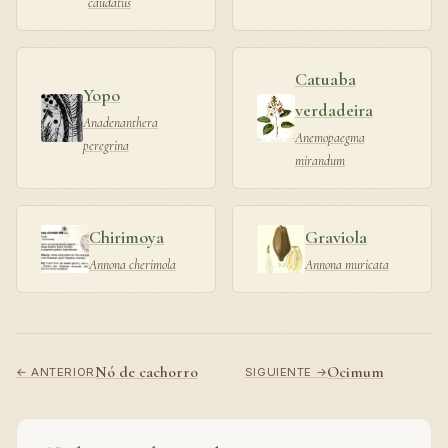
caudatus
Catuaba
Yopo
verdadeira
Anadenanthera
Anemopaegma
peregrina
mirandum
Chirimoya
Graviola
Annona cherimola
Annona muricata
Nó de cachorro
Ocimum
← ANTERIOR
SIGUIENTE →