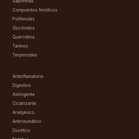
Saponinas
Compuestos fenólicos
Polifenoles
Glucósidos
Quercetina
Taninos
Terpenoides
CONDICIONES
Antiinflamatorio
Digestivo
Astringente
Cicatrizante
Analgésico
Antirreumático
Diurético