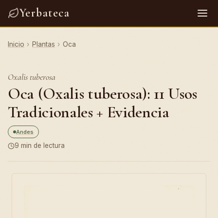
Yerbateca
Inicio
›
Plantas
›
Oca
Oxalis tuberosa
Oca (Oxalis tuberosa): 11 Usos
Tradicionales + Evidencia
Andes
9 min de lectura