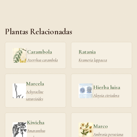
Plantas Relacionadas
Carambola
Ratania
Averrhoa carambola
Krameria lappacea
Marcela
Hierba luisa
Achyrocline
Aloysia citriodora
satureioides
Kiwicha
Marco
Amaranthus
Ambrosia peruviana