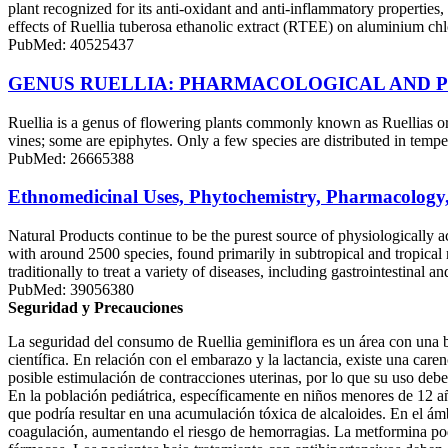
plant recognized for its anti-oxidant and anti-inflammatory properti
effects of Ruellia tuberosa ethanolic extract (RTEE) on aluminium chl
PubMed: 40525437
GENUS RUELLIA: PHARMACOLOGICAL AND 
Ruellia is a genus of flowering plants commonly known as Ruellias or
vines; some are epiphytes. Only a few species are distributed in tempe
PubMed: 26665388
Ethnomedicinal Uses, Phytochemistry, Pharmacology, 
Natural Products continue to be the purest source of physiologically 
with around 2500 species, found primarily in subtropical and tropical 
traditionally to treat a variety of diseases, including gastrointestina
PubMed: 39056380
Seguridad y Precauciones
La seguridad del consumo de Ruellia geminiflora es un área con una b
científica. En relación con el embarazo y la lactancia, existe una caren
posible estimulación de contracciones uterinas, por lo que su uso debe 
En la población pediátrica, específicamente en niños menores de 12 añ
que podría resultar en una acumulación tóxica de alcaloides. En el ámb
coagulación, aumentando el riesgo de hemorragias. La metformina podrí