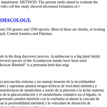
mory impairment. METHOD: The present study aimed to evaluate the
vitro cell line study showed decreased formation of r
ARMACOLOGY.
out 250 genera and 2500 species. Most of these are shrubs, or twining
razil, Central America and Pakistan.
ds in the drug discovery process. Acanthaceae is a big plant family
. Several species of the Acanthaceae family have been used
exican Bluebell" is a perennial herb that origi
 una precaución extrema y un manejo honesto de la incertidumbre
oides y saponinas plantea riesgos teóricos de toxicidad sistémica y
transferencia de metabolitos a través de la placenta o la leche materna.
s de la glucuronidación y el metabolismo oxidativo en el hígado, lo
esentes pueden interferir con la warfarina al alterar la cascada de
n la permeabilidad intestinal y la velocidad de absorción de