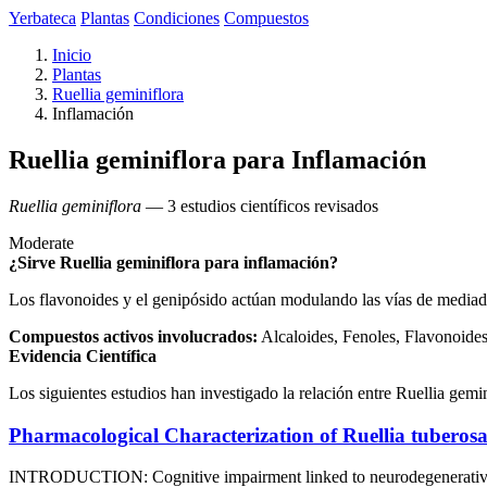
Yerbateca
Plantas
Condiciones
Compuestos
Inicio
Plantas
Ruellia geminiflora
Inflamación
Ruellia geminiflora para Inflamación
Ruellia geminiflora
— 3 estudios científicos revisados
Moderate
¿Sirve Ruellia geminiflora para inflamación?
Los flavonoides y el genipósido actúan modulando las vías de mediado
Compuestos activos involucrados:
Alcaloides, Fenoles, Flavonoides
Evidencia Científica
Los siguientes estudios han investigado la relación entre Ruellia gemi
Pharmacological Characterization of Ruellia tuberos
INTRODUCTION: Cognitive impairment linked to neurodegenerative disea