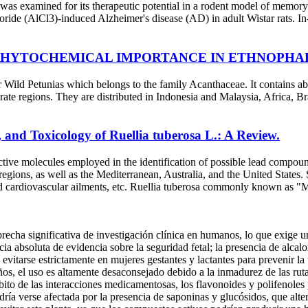
es, was examined for its therapeutic potential in a rodent model of me
oride (AlCl3)-induced Alzheimer's disease (AD) in adult Wistar rats. In-
PHYTOCHEMICAL IMPORTANCE IN ETHNOPH
 Wild Petunias which belongs to the family Acanthaceae. It contains ab
rate regions. They are distributed in Indonesia and Malaysia, Africa, B
and Toxicology of Ruellia tuberosa L.: A Review.
active molecules employed in the identification of possible lead compoun
regions, as well as the Mediterranean, Australia, and the United States
l and cardiovascular ailments, etc. Ruellia tuberosa commonly known as "M
recha significativa de investigación clínica en humanos, lo que exige
cia absoluta de evidencia sobre la seguridad fetal; la presencia de alcal
evitarse estrictamente en mujeres gestantes y lactantes para prevenir la 
os, el uso es altamente desaconsejado debido a la inmadurez de las ruta
ito de las interacciones medicamentosas, los flavonoides y polifenoles pr
a verse afectada por la presencia de saponinas y glucósidos, que altera