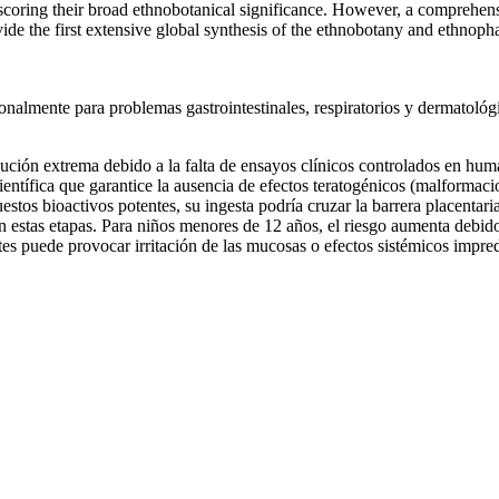
scoring their broad ethnobotanical significance. However, a comprehensi
the first extensive global synthesis of the ethnobotany and ethnopharm
ionalmente para problemas gastrointestinales, respiratorios y dermatológ
ución extrema debido a la falta de ensayos clínicos controlados en huma
entífica que garantice la ausencia de efectos teratogénicos (malformacion
tos bioactivos potentes, su ingesta podría cruzar la barrera placentaria
en estas etapas. Para niños menores de 12 años, el riesgo aumenta debid
tes puede provocar irritación de las mucosas o efectos sistémicos impred