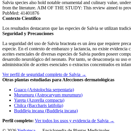
Salvia species also hold notable ornamental and culinary value, under
from the literature. AIM OF THE STUDY: This review aimed to provide 
PubMed: 41401876
Contexto Científico
Los resultados destacaron que las especies de Salvia se utilizan tradic
Seguridad y Precauciones
La seguridad del uso de Salvia bracteata es un área que requiere preca
especie. En el contexto de embarazo y lactancia, no existe evidencia ci
aceites esenciales de diversas especies de Salvia pueden poseer compues
desarrollo neurológico del neonato. Por tanto, se desaconseja su uso 
administración de aceites esenciales o extractos concentrados en infan
Ver perfil de seguridad completo de Salvia →
Otras plantas estudiadas para Afecciones dermatológicas
Guaco (Aristolochia serpentaria)
Murumuru (Astrocaryum murumuru)
Yareta (Azorella compacta)
Chilca (Baccharis latifolia)
Buddleja incana (Buddleja incana)
Perfil completo:
Ver todos los usos y evidencia de Salvia →
© 2026
Yerbateca
— Enciclopedia de Plantas Medicinales