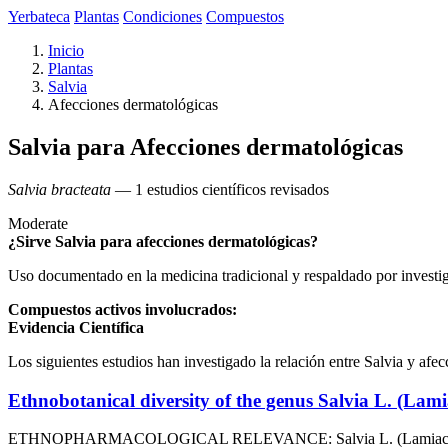
Yerbateca
Plantas
Condiciones
Compuestos
Inicio
Plantas
Salvia
Afecciones dermatológicas
Salvia para Afecciones dermatológicas
Salvia bracteata
— 1 estudios científicos revisados
Moderate
¿Sirve Salvia para afecciones dermatológicas?
Uso documentado en la medicina tradicional y respaldado por investi
Compuestos activos involucrados:
Evidencia Científica
Los siguientes estudios han investigado la relación entre Salvia y afe
Ethnobotanical diversity of the genus Salvia L. (Lami
ETHNOPHARMACOLOGICAL RELEVANCE: Salvia L. (Lamiaceae) is a div