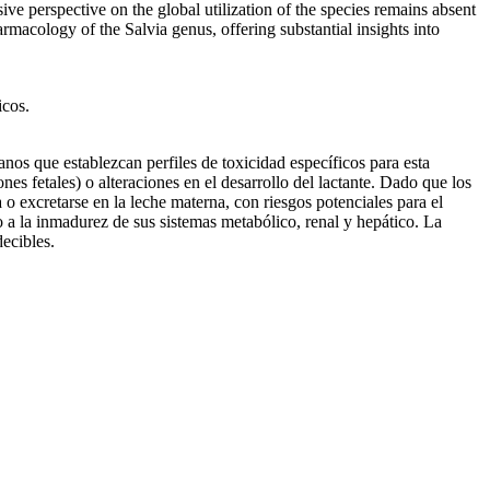
ve perspective on the global utilization of the species remains absent
acology of the Salvia genus, offering substantial insights into
icos.
nos que establezcan perfiles de toxicidad específicos para esta
es fetales) o alteraciones en el desarrollo del lactante. Dado que los
 o excretarse en la leche materna, con riesgos potenciales para el
o a la inmadurez de sus sistemas metabólico, renal y hepático. La
ecibles.