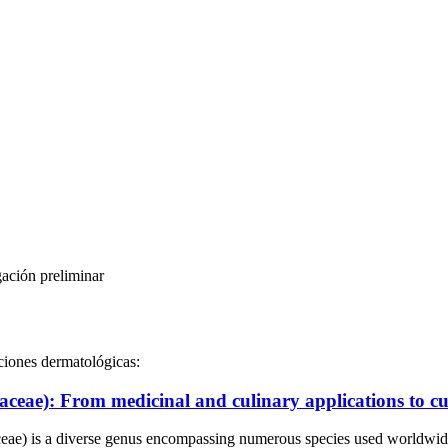
gación preliminar
cciones dermatológicas:
aceae): From medicinal and culinary applications to cul
erse genus encompassing numerous species used worldwide in tradi