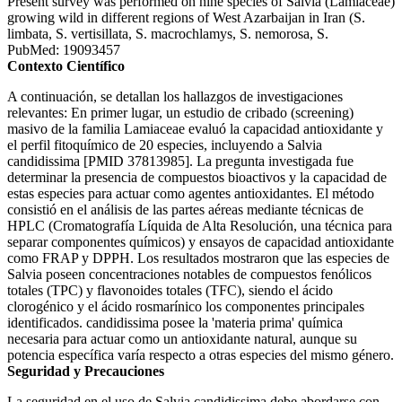
Present survey was performed on nine species of Salvia (Lamiaceae)
growing wild in different regions of West Azarbaijan in Iran (S.
limbata, S. vertisillata, S. macrochlamys, S. nemorosa, S.
PubMed: 19093457
Contexto Científico
A continuación, se detallan los hallazgos de investigaciones
relevantes: En primer lugar, un estudio de cribado (screening)
masivo de la familia Lamiaceae evaluó la capacidad antioxidante y
el perfil fitoquímico de 20 especies, incluyendo a Salvia
candidissima [PMID 37813985]. La pregunta investigada fue
determinar la presencia de compuestos bioactivos y la capacidad de
estas especies para actuar como agentes antioxidantes. El método
consistió en el análisis de las partes aéreas mediante técnicas de
HPLC (Cromatografía Líquida de Alta Resolución, una técnica para
separar componentes químicos) y ensayos de capacidad antioxidante
como FRAP y DPPH. Los resultados mostraron que las especies de
Salvia poseen concentraciones notables de compuestos fenólicos
totales (TPC) y flavonoides totales (TFC), siendo el ácido
clorogénico y el ácido rosmarínico los componentes principales
identificados. candidissima posee la 'materia prima' química
necesaria para actuar como un antioxidante natural, aunque su
potencia específica varía respecto a otras especies del mismo género.
Seguridad y Precauciones
La seguridad en el uso de Salvia candidissima debe abordarse con