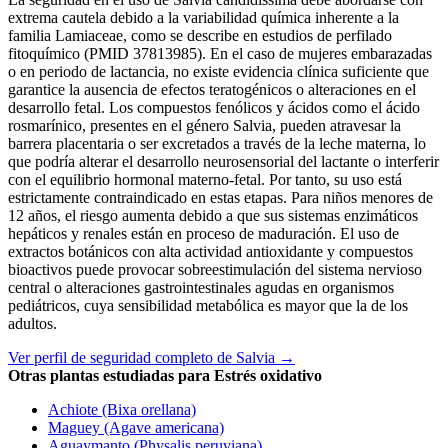
extrema cautela debido a la variabilidad química inherente a la
familia Lamiaceae, como se describe en estudios de perfilado
fitoquímico (PMID 37813985). En el caso de mujeres embarazadas
o en periodo de lactancia, no existe evidencia clínica suficiente que
garantice la ausencia de efectos teratogénicos o alteraciones en el
desarrollo fetal. Los compuestos fenólicos y ácidos como el ácido
rosmarínico, presentes en el género Salvia, pueden atravesar la
barrera placentaria o ser excretados a través de la leche materna, lo
que podría alterar el desarrollo neurosensorial del lactante o interferir
con el equilibrio hormonal materno-fetal. Por tanto, su uso está
estrictamente contraindicado en estas etapas. Para niños menores de
12 años, el riesgo aumenta debido a que sus sistemas enzimáticos
hepáticos y renales están en proceso de maduración. El uso de
extractos botánicos con alta actividad antioxidante y compuestos
bioactivos puede provocar sobreestimulación del sistema nervioso
central o alteraciones gastrointestinales agudas en organismos
pediátricos, cuya sensibilidad metabólica es mayor que la de los
adultos.
Ver perfil de seguridad completo de Salvia →
Otras plantas estudiadas para Estrés oxidativo
Achiote (Bixa orellana)
Maguey (Agave americana)
Aguaymanto (Physalis peruviana)