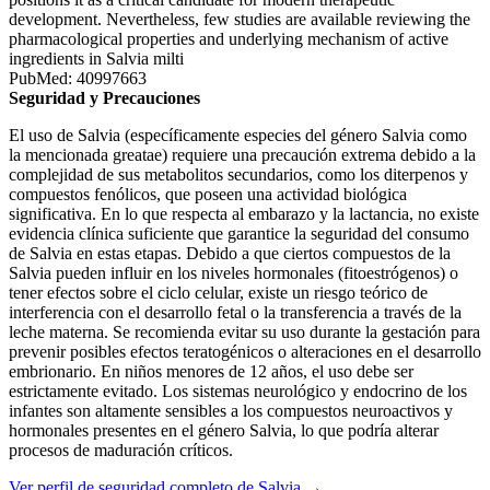
development. Nevertheless, few studies are available reviewing the
pharmacological properties and underlying mechanism of active
ingredients in Salvia milti
PubMed: 40997663
Seguridad y Precauciones
El uso de Salvia (específicamente especies del género Salvia como
la mencionada greatae) requiere una precaución extrema debido a la
complejidad de sus metabolitos secundarios, como los diterpenos y
compuestos fenólicos, que poseen una actividad biológica
significativa. En lo que respecta al embarazo y la lactancia, no existe
evidencia clínica suficiente que garantice la seguridad del consumo
de Salvia en estas etapas. Debido a que ciertos compuestos de la
Salvia pueden influir en los niveles hormonales (fitoestrógenos) o
tener efectos sobre el ciclo celular, existe un riesgo teórico de
interferencia con el desarrollo fetal o la transferencia a través de la
leche materna. Se recomienda evitar su uso durante la gestación para
prevenir posibles efectos teratogénicos o alteraciones en el desarrollo
embrionario. En niños menores de 12 años, el uso debe ser
estrictamente evitado. Los sistemas neurológico y endocrino de los
infantes son altamente sensibles a los compuestos neuroactivos y
hormonales presentes en el género Salvia, lo que podría alterar
procesos de maduración críticos.
Ver perfil de seguridad completo de Salvia →