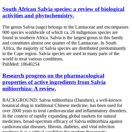
South African Salvia species: a review of biological
activities and phytochemistry.
The genus Salvia (sage) belongs to the Lamiaceae and encompasses
900 species worldwide of which ca. 26 indigenous species are
found in southern Africa. Salvia is the largest genus in this family
and constitutes almost one quarter of the Lamiaceae. In South
Africa, the majority of Salvia species are distributed predominantly
in the Cape region. Salvia species are used in many parts of the
world to treat various conditions.
PubMed: 18640254
Research progress on the pharmacological
properties of active ingredients from Salvia
miltiorrhiza: A review.
BACKGROUND: Salvia miltiorrhiza (Danshen), a well-known
botanical drug in traditional Chinese medicine, has been used for
over 2000 years to treat cardiovascular and inflammatory disorders.
In the context of rapidly expanding global markets for natural
medicines, broad-spectrum efficacy of Salvia miltiorrhiza against
cardiovascular diseases, fibrosis, diabetes, and viral infection
positions it as a critical candidate for modern therapeutic