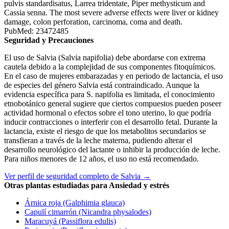
pulvis standardisatus, Larrea tridentate, Piper methysticum and
Cassia senna. The most severe adverse effects were liver or kidney
damage, colon perforation, carcinoma, coma and death.
PubMed: 23472485
Seguridad y Precauciones
El uso de Salvia (Salvia napifolia) debe abordarse con extrema
cautela debido a la complejidad de sus componentes fitoquímicos.
En el caso de mujeres embarazadas y en periodo de lactancia, el uso
de especies del género Salvia está contraindicado. Aunque la
evidencia específica para S. napifolia es limitada, el conocimiento
etnobotánico general sugiere que ciertos compuestos pueden poseer
actividad hormonal o efectos sobre el tono uterino, lo que podría
inducir contracciones o interferir con el desarrollo fetal. Durante la
lactancia, existe el riesgo de que los metabolitos secundarios se
transfieran a través de la leche materna, pudiendo alterar el
desarrollo neurológico del lactante o inhibir la producción de leche.
Para niños menores de 12 años, el uso no está recomendado.
Ver perfil de seguridad completo de Salvia →
Otras plantas estudiadas para Ansiedad y estrés
Árnica roja (Galphimia glauca)
Capulí cimarrón (Nicandra physalodes)
Maracuyá (Passiflora edulis)