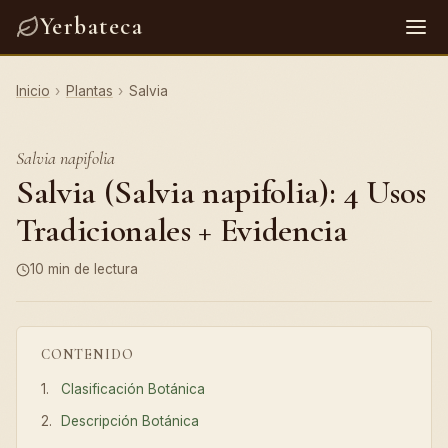
Yerbateca
Inicio
›
Plantas
›
Salvia
Salvia napifolia
Salvia (Salvia napifolia): 4 Usos
Tradicionales + Evidencia
10 min de lectura
CONTENIDO
Clasificación Botánica
Descripción Botánica