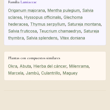
Familia
Lamiaceae
Origanum majorana
,
Mentha pulegium
,
Salvia
sclarea
,
Hyssopus officinalis
,
Glechoma
hederacea
,
Thymus serpyllum
,
Satureja montana
,
Salvia fruticosa
,
Teucrium chamaedrys
,
Satureja
thymbra
,
Salvia splendens
,
Vitex doniana
Plantas con compuestos similares
Okra
,
Abuta
,
Hierba del cáncer
,
Milenrama
,
Marcela
,
Jambú
,
Culantrillo
,
Maguey