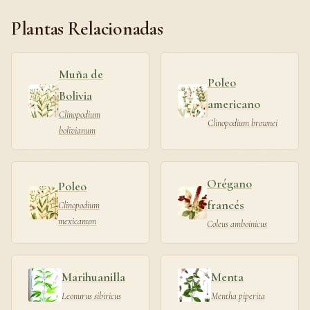
Plantas Relacionadas
Muña de
Poleo
Bolivia
americano
Clinopodium
Clinopodium brownei
bolivianum
Orégano
Poleo
francés
Clinopodium
mexicanum
Coleus amboinicus
Marihuanilla
Menta
Leonurus sibiricus
Mentha piperita