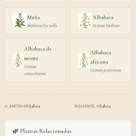
Muña
Albahaca
Minthostachys mollis
Ocimum basilicum
Albahaca de
Albahaca
monte
africana
Ocimum
Ocimum gratissimum
campechianum
Salvia
Salvia
← ANTERIOR
SIGUIENTE →
🌿 Plantas Relacionadas