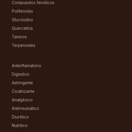
Compuestos fenólicos
Polifenoles
Glucósidos
Quercetina
Taninos
Terpenoides
CONDICIONES
Antiinflamatorio
Digestivo
Astringente
Cicatrizante
Analgésico
Antirreumático
Diurético
Nutritivo