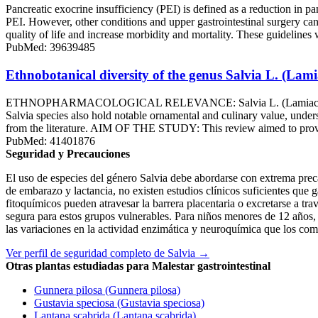
Pancreatic exocrine insufficiency (PEI) is defined as a reduction in pa
PEI. However, other conditions and upper gastrointestinal surgery can 
quality of life and increase morbidity and mortality. These guidelin
PubMed: 39639485
Ethnobotanical diversity of the genus Salvia L. (Lami
ETHNOPHARMACOLOGICAL RELEVANCE: Salvia L. (Lamiaceae) is a div
Salvia species also hold notable ornamental and culinary value, under
from the literature. AIM OF THE STUDY: This review aimed to provide 
PubMed: 41401876
Seguridad y Precauciones
El uso de especies del género Salvia debe abordarse con extrema prec
de embarazo y lactancia, no existen estudios clínicos suficientes que 
fitoquímicos pueden atravesar la barrera placentaria o excretarse a tra
segura para estos grupos vulnerables. Para niños menores de 12 años, e
las variaciones en la actividad enzimática y neuroquímica que los com
Ver perfil de seguridad completo de Salvia →
Otras plantas estudiadas para Malestar gastrointestinal
Gunnera pilosa (Gunnera pilosa)
Gustavia speciosa (Gustavia speciosa)
Lantana scabrida (Lantana scabrida)