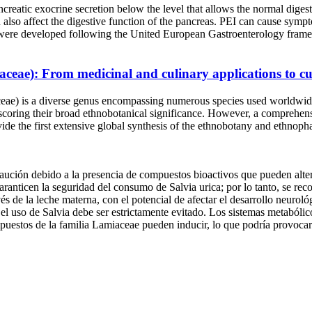
ncreatic exocrine secretion below the level that allows the normal diges
also affect the digestive function of the pancreas. PEI can cause sympt
es were developed following the United European Gastroenterology fram
aceae): From medicinal and culinary applications to cul
erse genus encompassing numerous species used worldwide in tradi
scoring their broad ethnobotanical significance. However, a comprehensi
the first extensive global synthesis of the ethnobotany and ethnopharm
aución debido a la presencia de compuestos bioactivos que pueden alter
garanticen la seguridad del consumo de Salvia urica; por lo tanto, se re
vés de la leche materna, con el potencial de afectar el desarrollo neurol
l uso de Salvia debe ser estrictamente evitado. Los sistemas metabólico
puestos de la familia Lamiaceae pueden inducir, lo que podría provocar