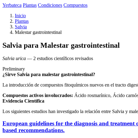
Yerbateca
Plantas
Condiciones
Compuestos
Inicio
Plantas
Salvia
Malestar gastrointestinal
Salvia para Malestar gastrointestinal
Salvia urica
— 2 estudios científicos revisados
Preliminary
¿Sirve Salvia para malestar gastrointestinal?
La introducción de compuestos fitoquímicos nuevos en el tracto digesti
Compuestos activos involucrados:
Ácido rosmarínico, Ácido carnósi
Evidencia Científica
Los siguientes estudios han investigado la relación entre Salvia y males
European guidelines for the diagnosis and treatme
based recommendations.