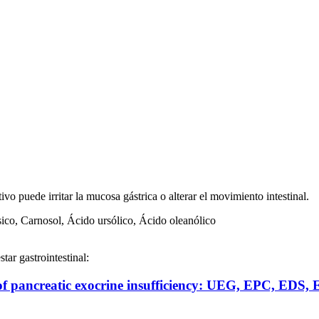
vo puede irritar la mucosa gástrica o alterar el movimiento intestinal.
co, Carnosol, Ácido ursólico, Ácido oleanólico
tar gastrointestinal:
nt of pancreatic exocrine insufficiency: UEG, EPC,