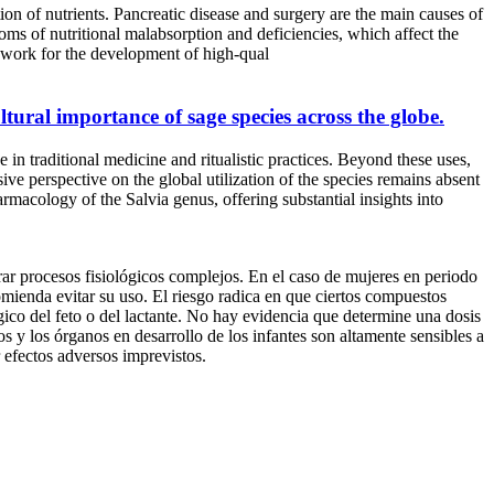
tion of nutrients. Pancreatic disease and surgery are the main causes of
oms of nutritional malabsorption and deficiencies, which affect the
ework for the development of high-qual
tural importance of sage species across the globe.
tional medicine and ritualistic practices. Beyond these uses,
ve perspective on the global utilization of the species remains absent
acology of the Salvia genus, offering substantial insights into
ar procesos fisiológicos complejos. En el caso de mujeres en periodo
comienda evitar su uso. El riesgo radica en que ciertos compuestos
ógico del feto o del lactante. No hay evidencia que determine una dosis
s y los órganos en desarrollo de los infantes son altamente sensibles a
 efectos adversos imprevistos.