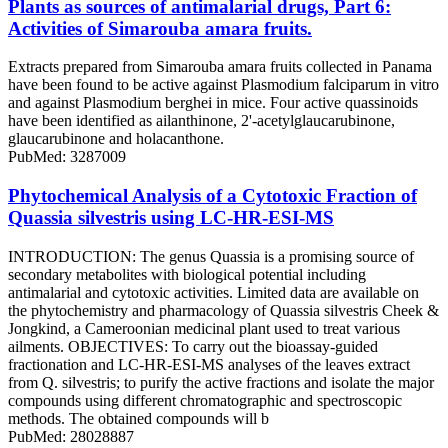
Plants as sources of antimalarial drugs, Part 6:
Activities of Simarouba amara fruits.
Extracts prepared from Simarouba amara fruits collected in Panama
have been found to be active against Plasmodium falciparum in vitro
and against Plasmodium berghei in mice. Four active quassinoids
have been identified as ailanthinone, 2'-acetylglaucarubinone,
glaucarubinone and holacanthone.
PubMed: 3287009
Phytochemical Analysis of a Cytotoxic Fraction of
Quassia silvestris using LC-HR-ESI-MS
INTRODUCTION: The genus Quassia is a promising source of
secondary metabolites with biological potential including
antimalarial and cytotoxic activities. Limited data are available on
the phytochemistry and pharmacology of Quassia silvestris Cheek &
Jongkind, a Cameroonian medicinal plant used to treat various
ailments. OBJECTIVES: To carry out the bioassay-guided
fractionation and LC-HR-ESI-MS analyses of the leaves extract
from Q. silvestris; to purify the active fractions and isolate the major
compounds using different chromatographic and spectroscopic
methods. The obtained compounds will b
PubMed: 28028887