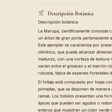
Descripción Botánica
Descripción botánica
La Marupa, científicamente conocida
un árbol de gran porte perteneciente a
Este ejemplar se caracteriza por prese
cilíndrico, que puede alcanzar dimens
madurez, con una corteza de textura r
varían entre el grisáceo y el marrón cl
robusta, típica de especies forestales d
El follaje está compuesto por hojas co
pinnadas, que se disponen de manera al
ramas. Los folíolos presentan una form
ápices que pueden ser agudos o redo
enteros que muestran un color verde in