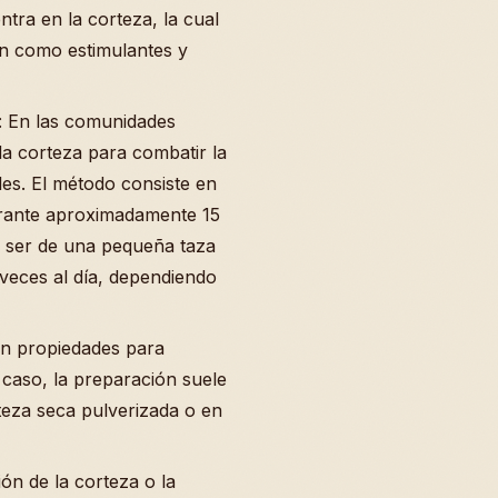
tra en la corteza, la cual
an como estimulantes y
s: En las comunidades
la corteza para combatir la
les. El método consiste en
urante aproximadamente 15
le ser de una pequeña taza
 veces al día, dependiendo
yen propiedades para
e caso, la preparación suele
teza seca pulverizada o en
ón de la corteza o la