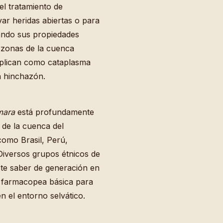
el tratamiento de
var heridas abiertas o para
chando sus propiedades
s zonas de la cuenca
aplican como cataplasma
a hinchazón.
mara
está profundamente
 de la cuenca del
omo Brasil, Perú,
Diversos grupos étnicos de
ste saber de generación en
u farmacopea básica para
 el entorno selvático.