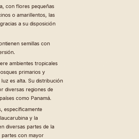
la, con flores pequeñas
nos o amarillentos, las
gracias a su disposición
ontienen semillas con
ersión.
iere ambientes tropicales
bosques primarios y
luz es alta. Su distribución
r diversas regiones de
o países como Panamá.
, específicamente
glaucarubina y la
en diversas partes de la
las partes con mayor