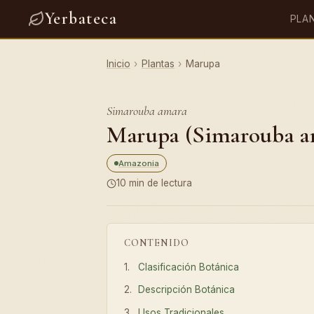
Yerbateca
PLA
Inicio
›
Plantas
›
Marupa
Simarouba amara
Marupa (Simarouba ama
Amazonia
10 min de lectura
CONTENIDO
Clasificación Botánica
Descripción Botánica
Usos Tradicionales