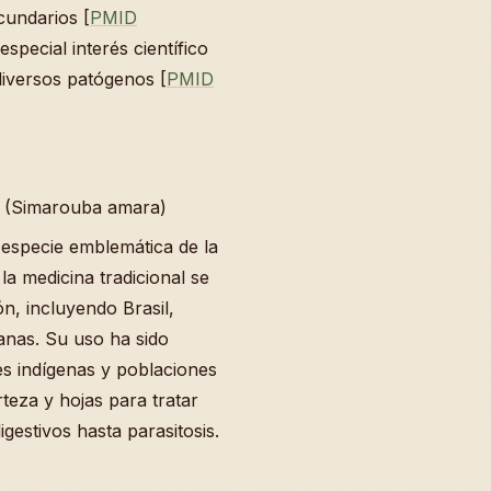
cundarios [
PMID
special interés científico
 diversos patógenos [
PMID
a (Simarouba amara)
especie emblemática de la
a medicina tradicional se
ón, incluyendo Brasil,
anas. Su uso ha sido
s indígenas y poblaciones
teza y hojas para tratar
estivos hasta parasitosis.