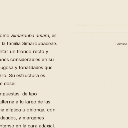
 como
Simarouba amara
, es
 la familia Simaroubaceae.
Lámina 
ntar un tronco recto y
iones considerables en su
ugosa y tonalidades que
aro. Su estructura es
e dosel.
mpuestas, de tipo
terna a lo largo de las
a elíptica u oblonga, con
ndeados, y márgenes
tenso en la cara adaxial.