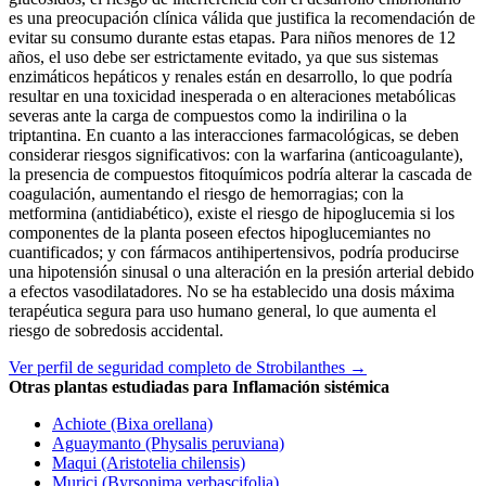
es una preocupación clínica válida que justifica la recomendación de
evitar su consumo durante estas etapas. Para niños menores de 12
años, el uso debe ser estrictamente evitado, ya que sus sistemas
enzimáticos hepáticos y renales están en desarrollo, lo que podría
resultar en una toxicidad inesperada o en alteraciones metabólicas
severas ante la carga de compuestos como la indirilina o la
triptantina. En cuanto a las interacciones farmacológicas, se deben
considerar riesgos significativos: con la warfarina (anticoagulante),
la presencia de compuestos fitoquímicos podría alterar la cascada de
coagulación, aumentando el riesgo de hemorragias; con la
metformina (antidiabético), existe el riesgo de hipoglucemia si los
componentes de la planta poseen efectos hipoglucemiantes no
cuantificados; y con fármacos antihipertensivos, podría producirse
una hipotensión sinusal o una alteración en la presión arterial debido
a efectos vasodilatadores. No se ha establecido una dosis máxima
terapéutica segura para uso humano general, lo que aumenta el
riesgo de sobredosis accidental.
Ver perfil de seguridad completo de Strobilanthes →
Otras plantas estudiadas para Inflamación sistémica
Achiote (Bixa orellana)
Aguaymanto (Physalis peruviana)
Maqui (Aristotelia chilensis)
Murici (Byrsonima verbascifolia)