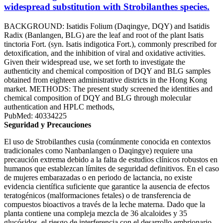
widespread substitution with Strobilanthes species.
BACKGROUND: Isatidis Folium (Daqingye, DQY) and Isatidis
Radix (Banlangen, BLG) are the leaf and root of the plant Isatis
tinctoria Fort. (syn. Isatis indigotica Fort.), commonly prescribed for
detoxification, and the inhibition of viral and oxidative activities.
Given their widespread use, we set forth to investigate the
authenticity and chemical composition of DQY and BLG samples
obtained from eighteen administrative districts in the Hong Kong
market. METHODS: The present study screened the identities and
chemical composition of DQY and BLG through molecular
authentication and HPLC methods,
PubMed: 40334225
Seguridad y Precauciones
El uso de Strobilanthes cusia (comúnmente conocida en contextos
tradicionales como Nanbanlangen o Daqingye) requiere una
precaución extrema debido a la falta de estudios clínicos robustos en
humanos que establezcan límites de seguridad definitivos. En el caso
de mujeres embarazadas o en periodo de lactancia, no existe
evidencia científica suficiente que garantice la ausencia de efectos
teratogénicos (malformaciones fetales) o de transferencia de
compuestos bioactivos a través de la leche materna. Dado que la
planta contiene una compleja mezcla de 36 alcaloides y 35
glucósidos, el riesgo de interferencia con el desarrollo embrionario