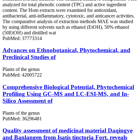
analyzed for total phenolic content (TPC) and active ingredient
content. The Hom extracts were examined for antioxidant,
antibacterial, anti-inflammatory, cytotoxic, and anticancer activities.
The comparative analysis of extraction methods MAE was studied
by using different solvents such as ethanol (EtOH), 50% ethanol
(50EtOH) and distilled wat
PubMed: 37773314
Advances on Ethnobotanical, Phytochemical, and
Preclinical Studies of
Plants of the genus
PubMed: 42005722
Comprehensive Biological Potential, Phytochemical
Profiling Using GC-MS and LC-ESI-MS, and In-
Silico Assessment of
Plants of the genus
PubMed: 36296481
Quality assessment of medicinal material Daqingye
and Banlangen from Isatis tinctoria Fort. reveals