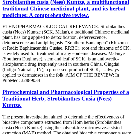
Strobilanthes cusia (Nees) Kuntze, a multifunctional
traditional Chinese medicinal plant, and its herbal
medicines: A comprehensive review.
ETHNOPHARMACOLOGICAL RELEVANCE: Strobilanthes
cusia (Nees) Kuntze (SCK, Malan), a traditional Chinese medicinal
plant, has long applied to detoxification, defervescence,
detumescence and antiphlogosis. "Southern Banlangen" (Rhizoma
et Radix Baphicacanthis Cusiae, RRBC), root and rhizome of SCK,
is widely used for treatment of many epidemic diseases. Malanye
(Southern Daqingye), stem and leaf of SCK, is an antipyretic-
alexipharmic drug frequently-used in southern China. Qingdai
(Indigo Naturalis, IN), a processed product of SCK, is always
applied to dermatoses in the folk. AIM OF THE REVIEW: In
PubMed: 32889034
Phytochemical and Pharmacological Properties of a
Traditional Herb, Strobilanthes Cusia (Nees)
Kuntze.
The present investigation aimed to determine the effectiveness of
bioactive components extracted from Hom herbs (Strobilanthes
cusia (Nees) Kuntze) using the solvent-free microwave-assisted
extraction (MAE) method. The obtained bioactive components were