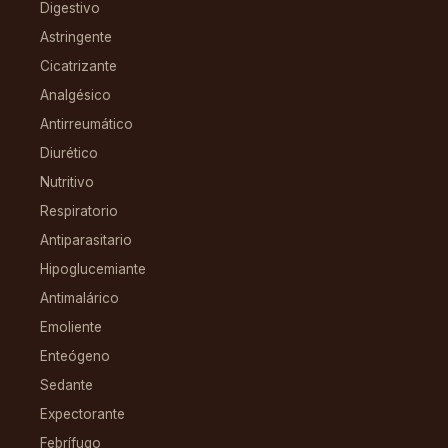
Digestivo
Astringente
Cicatrizante
Analgésico
Antirreumático
Diurético
Nutritivo
Respiratorio
Antiparasitario
Hipoglucemiante
Antimalárico
Emoliente
Enteógeno
Sedante
Expectorante
Febrífugo