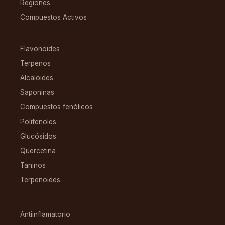
Regiones
Compuestos Activos
COMPUESTOS
Flavonoides
Terpenos
Alcaloides
Saponinas
Compuestos fenólicos
Polifenoles
Glucósidos
Quercetina
Taninos
Terpenoides
CONDICIONES
Antiinflamatorio