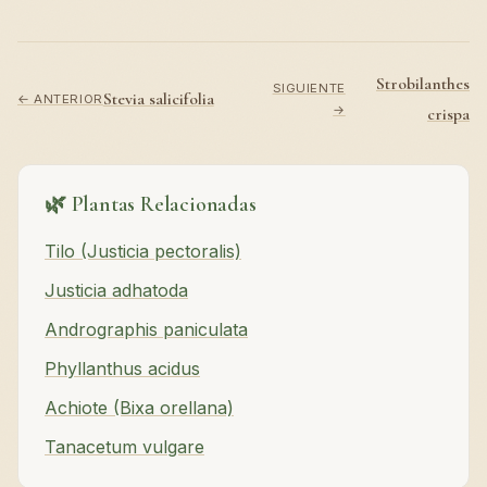
Strobilanthes
SIGUIENTE
Stevia salicifolia
← ANTERIOR
→
crispa
🌿 Plantas Relacionadas
Tilo (Justicia pectoralis)
Justicia adhatoda
Andrographis paniculata
Phyllanthus acidus
Achiote (Bixa orellana)
Tanacetum vulgare