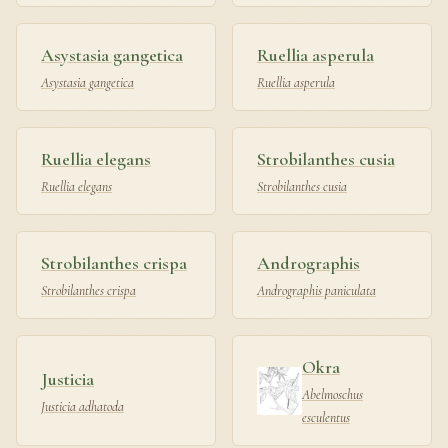
Asystasia gangetica
Ruellia asperula
Asystasia gangetica
Ruellia asperula
Ruellia elegans
Strobilanthes cusia
Ruellia elegans
Strobilanthes cusia
Strobilanthes crispa
Andrographis
Strobilanthes crispa
Andrographis paniculata
Okra
Justicia
Abelmoschus
Justicia adhatoda
esculentus