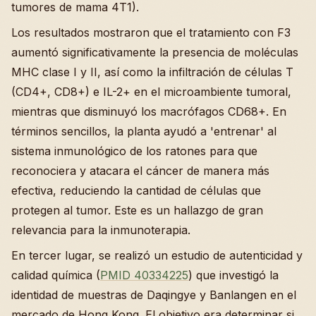
tumores de mama 4T1).
Los resultados mostraron que el tratamiento con F3
aumentó significativamente la presencia de moléculas
MHC clase I y II, así como la infiltración de células T
(CD4+, CD8+) e IL-2+ en el microambiente tumoral,
mientras que disminuyó los macrófagos CD68+. En
términos sencillos, la planta ayudó a 'entrenar' al
sistema inmunológico de los ratones para que
reconociera y atacara el cáncer de manera más
efectiva, reduciendo la cantidad de células que
protegen al tumor. Este es un hallazgo de gran
relevancia para la inmunoterapia.
En tercer lugar, se realizó un estudio de autenticidad y
calidad química (
PMID 40334225
) que investigó la
identidad de muestras de Daqingye y Banlangen en el
mercado de Hong Kong. El objetivo era determinar si