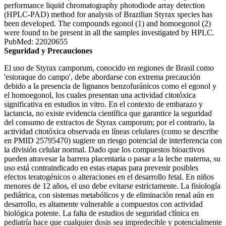
performance liquid chromatography photodiode array detection
(HPLC-PAD) method for analysis of Brazilian Styrax species has
been developed. The compounds egonol (1) and homoegonol (2)
were found to be present in all the samples investigated by HPLC.
PubMed: 22020655
Seguridad y Precauciones
El uso de Styrax camporum, conocido en regiones de Brasil como
'estoraque do campo', debe abordarse con extrema precaución
debido a la presencia de lignanos benzofuránicos como el egonol y
el homoegonol, los cuales presentan una actividad citotóxica
significativa en estudios in vitro. En el contexto de embarazo y
lactancia, no existe evidencia científica que garantice la seguridad
del consumo de extractos de Styrax camporum; por el contrario, la
actividad citotóxica observada en líneas celulares (como se describe
en PMID 25795470) sugiere un riesgo potencial de interferencia con
la división celular normal. Dado que los compuestos bioactivos
pueden atravesar la barrera placentaria o pasar a la leche materna, su
uso está contraindicado en estas etapas para prevenir posibles
efectos teratogénicos o alteraciones en el desarrollo fetal. En niños
menores de 12 años, el uso debe evitarse estrictamente. La fisiología
pediátrica, con sistemas metabólicos y de eliminación renal aún en
desarrollo, es altamente vulnerable a compuestos con actividad
biológica potente. La falta de estudios de seguridad clínica en
pediatría hace que cualquier dosis sea impredecible y potencialmente