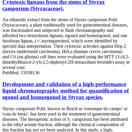
Cytotoxic lignans from the stems of Styrax
camporum (Styracaceae).
An ethanolic extract from the stems of Styrax camporum Pohl
(Styracaceae), a plant traditionally used for gastrointestinal diseases,
was fractionated and subjected to flash chromatography and
afforded two benzofuran lignans, egonol and homoegonol, and one
furofuran lignan, (+/-)syringaresinol, which were identified by
spectral data interpretation. Their cytotoxic activities against Hep-2
(larynx epidermoid carcinoma), HeLa (human cervix carcinoma)
and C6 (rat glioma) cell lines were evaluated using the MTT (3-(4,5-
dimethylthiazol-2-yl)-2,5-diphenyl-2H-tetrazolium bromide) assay at
several conc
PubMed: 15938136
Development and validation of a high-performance
liquid chromatography method for quantification of
egonol and homoegonol in Styrax species.
Styrax camporum Pohl, known in Brazil as 'estoraque do campo' or
'cuia de brejo', has been used in the treatment of gastrointestinal
diseases. The therapeutic action of S. camporum has been attributed
to the ethyl acetate fraction, although the chemical composition of
this fraction has not yet been analyzed. In this study, a high-