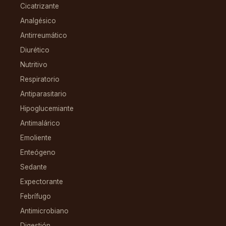
Cicatrizante
Analgésico
Antirreumático
Diurético
Nutritivo
Respiratorio
Antiparasitario
Hipoglucemiante
Antimalárico
Emoliente
Enteógeno
Sedante
Expectorante
Febrífugo
Antimicrobiano
Digestión