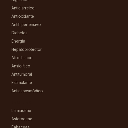
Antidiarreico
Antioxidante
Antihipertensivo
Diabetes
Energía
Hepatoprotector
Afrodisíaco
Ansiolítico
Antitumoral
Estimulante
Antiespasmódico
FAMILIAS
Lamiaceae
Asteraceae
Fabaceae