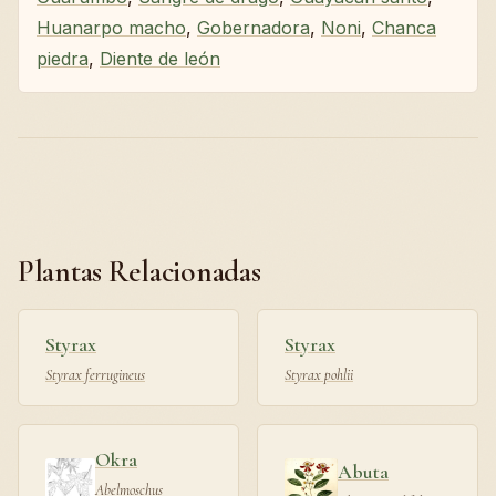
Huanarpo macho
,
Gobernadora
,
Noni
,
Chanca
piedra
,
Diente de león
Plantas Relacionadas
Styrax
Styrax
Styrax ferrugineus
Styrax pohlii
Okra
Abuta
Abelmoschus