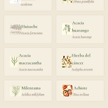
Abuta grandifolia
esculentus
Acacia
Huizache
huarango
Acacia farnesiana
Acacia huarango
Acacia
Hierba del
macracantha
cáncer
Acacia macracantha
Acalypha arvensis
Milenrama
Achiote
Achillea millefolium
Bixa orellana