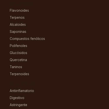
COMPUESTOS
Flavonoides
Terpenos
Alcaloides
Saponinas
Compuestos fenólicos
Polifenoles
Glucósidos
Quercetina
Taninos
Terpenoides
CONDICIONES
Antiinflamatorio
Digestivo
Astringente