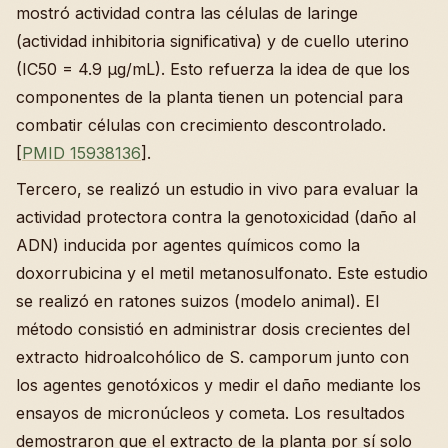
mostró actividad contra las células de laringe
(actividad inhibitoria significativa) y de cuello uterino
(IC50 = 4.9 µg/mL). Esto refuerza la idea de que los
componentes de la planta tienen un potencial para
combatir células con crecimiento descontrolado.
[
PMID 15938136
].
Tercero, se realizó un estudio in vivo para evaluar la
actividad protectora contra la genotoxicidad (daño al
ADN) inducida por agentes químicos como la
doxorrubicina y el metil metanosulfonato. Este estudio
se realizó en ratones suizos (modelo animal). El
método consistió en administrar dosis crecientes del
extracto hidroalcohólico de S. camporum junto con
los agentes genotóxicos y medir el daño mediante los
ensayos de micronúcleos y cometa. Los resultados
demostraron que el extracto de la planta por sí solo