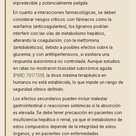
impredecible y potencialmente peligda.
En cuanto a interacciones farmacológicas, se deben
considerar riesgos críticos: con fármacos como la
warfarina (anticoagulantes), los lignanos podrían
interferir con las vías de metabolismo hepático,
alterando la coagulación; con la metformina
(antidiabéticos), debido a posibles efectos sobre la
glucemia; y con antihipertensivos, si existiera una
respuesta autonómica no controlada. Aunque estudios
en ratas no mostraron toxicidad subcrónica aguda
(
PMID 7617759
), la dosis máxima terapéutica en
humanos no está establecida, lo que impide un rango de
seguridad clínico definido.
Los efectos secundarios pueden incluir malestar
gastrointestinal o reacciones sistémicas si la absorción
es elevada. Se debe tener precaución en pacientes con
insuficiencia hepática o renal, ya que el metabolismo de
estos compuestos depende de la integridad de estos
órganos, y en pacientes con enfermedades