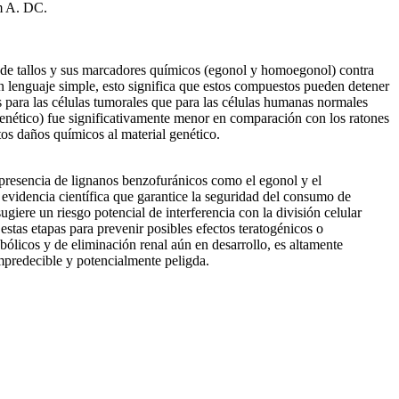
um A. DC.
tos de tallos y sus marcadores químicos (egonol y homoegonol) contra
 En lenguaje simple, esto significa que estos compuestos pueden detener
os para las células tumorales que para las células humanas normales
nético) fue significativamente menor en comparación con los ratones
rtos daños químicos al material genético.
presencia de lignanos benzofuránicos como el egonol y el
e evidencia científica que garantice la seguridad del consumo de
iere un riesgo potencial de interferencia con la división celular
estas etapas para prevenir posibles efectos teratogénicos o
abólicos y de eliminación renal aún en desarrollo, es altamente
impredecible y potencialmente peligda.