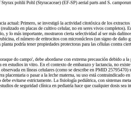
f Styrax pohlii Pohl (Styracaceae) (EF-SP) aerial parts and S. campor
encia actual: Primero, se investigó la actividad citotóxica de los extrac
ro (realizado en placas de cultivo celular, no en seres vivos completos).
rio, y lo más importante, mostraron cierta selectividad al ser más dañin
icina, el número de eritrocitos con micronúcleos (un signo de daño ge
 planta podría tener propiedades protectoras para las células contra cie
oraque do campo', debe abordarse con extrema precaución debido a la 
a en estudios in vitro. En el contexto de embarazo y lactancia, no exist
a observada en líneas celulares (como se describe en PMID 25795470) sug
 placentaria o pasar a la leche materna, su uso está contraindicado en 
o debe evitarse estrictamente. La fisiología pediátrica, con sistemas met
studios de seguridad clínica en pediatría hace que cualquier dosis sea 