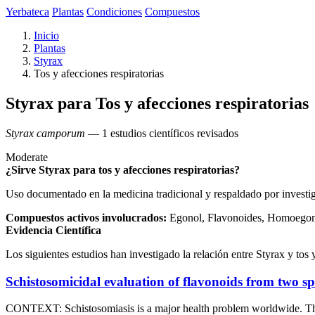
Yerbateca
Plantas
Condiciones
Compuestos
Inicio
Plantas
Styrax
Tos y afecciones respiratorias
Styrax para Tos y afecciones respiratorias
Styrax camporum
— 1 estudios científicos revisados
Moderate
¿Sirve Styrax para tos y afecciones respiratorias?
Uso documentado en la medicina tradicional y respaldado por investi
Compuestos activos involucrados:
Egonol, Flavonoides, Homoegon
Evidencia Científica
Los siguientes estudios han investigado la relación entre Styrax y tos y
Schistosomicidal evaluation of flavonoids from two s
CONTEXT: Schistosomiasis is a major health problem worldwide. Thus