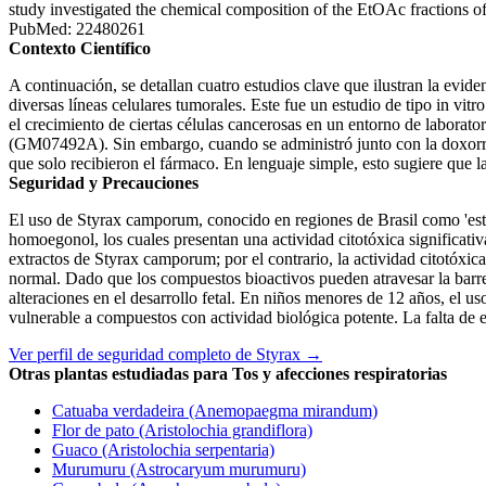
study investigated the chemical composition of the EtOAc fractions o
PubMed: 22480261
Contexto Científico
A continuación, se detallan cuatro estudios clave que ilustran la evid
diversas líneas celulares tumorales. Este fue un estudio de tipo in vit
el crecimiento de ciertas células cancerosas en un entorno de laborato
(GM07492A). Sin embargo, cuando se administró junto con la doxorrub
que solo recibieron el fármaco. En lenguaje simple, esto sugiere que la
Seguridad y Precauciones
El uso de Styrax camporum, conocido en regiones de Brasil como 'est
homoegonol, los cuales presentan una actividad citotóxica significativ
extractos de Styrax camporum; por el contrario, la actividad citotóxic
normal. Dado que los compuestos bioactivos pueden atravesar la barrera
alteraciones en el desarrollo fetal. En niños menores de 12 años, el us
vulnerable a compuestos con actividad biológica potente. La falta de e
Ver perfil de seguridad completo de Styrax →
Otras plantas estudiadas para Tos y afecciones respiratorias
Catuaba verdadeira (Anemopaegma mirandum)
Flor de pato (Aristolochia grandiflora)
Guaco (Aristolochia serpentaria)
Murumuru (Astrocaryum murumuru)