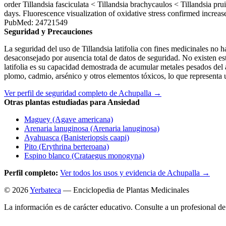
order Tillandsia fasciculata < Tillandsia brachycaulos < Tillandsia pr
days. Fluorescence visualization of oxidative stress confirmed increa
PubMed: 24721549
Seguridad y Precauciones
La seguridad del uso de Tillandsia latifolia con fines medicinales no 
desaconsejado por ausencia total de datos de seguridad. No existen es
latifolia es su capacidad demostrada de acumular metales pesados del
plomo, cadmio, arsénico y otros elementos tóxicos, lo que representa
Ver perfil de seguridad completo de Achupalla →
Otras plantas estudiadas para Ansiedad
Maguey (Agave americana)
Arenaria lanuginosa (Arenaria lanuginosa)
Ayahuasca (Banisteriopsis caapi)
Pito (Erythrina berteroana)
Espino blanco (Crataegus monogyna)
Perfil completo:
Ver todos los usos y evidencia de Achupalla →
© 2026
Yerbateca
— Enciclopedia de Plantas Medicinales
La información es de carácter educativo. Consulte a un profesional de