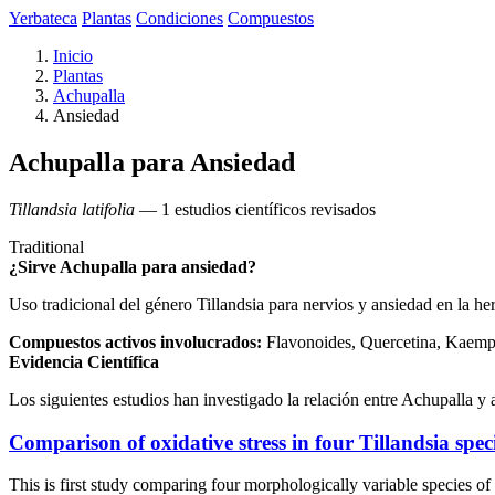
Yerbateca
Plantas
Condiciones
Compuestos
Inicio
Plantas
Achupalla
Ansiedad
Achupalla para Ansiedad
Tillandsia latifolia
— 1 estudios científicos revisados
Traditional
¿Sirve Achupalla para ansiedad?
Uso tradicional del género Tillandsia para nervios y ansiedad en la her
Compuestos activos involucrados:
Flavonoides, Quercetina, Kaempfe
Evidencia Científica
Los siguientes estudios han investigado la relación entre Achupalla y 
Comparison of oxidative stress in four Tillandsia spe
This is first study comparing four morphologically variable species o