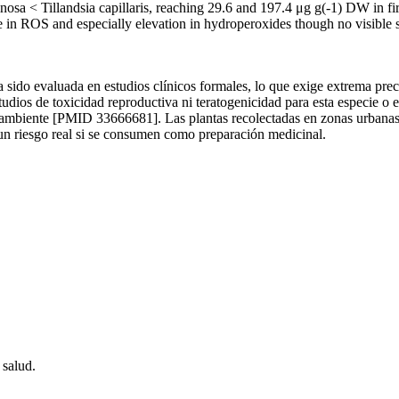
uinosa < Tillandsia capillaris, reaching 29.6 and 197.4 μg g(-1) DW in f
se in ROS and especially elevation in hydroperoxides though no visible
ha sido evaluada en estudios clínicos formales, lo que exige extrema pre
tudios de toxicidad reproductiva ni teratogenicidad para esta especie o
 ambiente [PMID 33666681]. Las plantas recolectadas en zonas urbanas 
 un riesgo real si se consumen como preparación medicinal.
 salud.