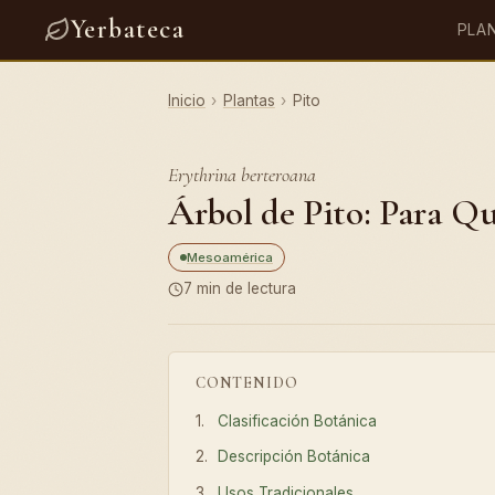
Yerbateca
PLA
Inicio
›
Plantas
›
Pito
Erythrina berteroana
Árbol de Pito: Para Q
Mesoamérica
7 min de lectura
CONTENIDO
Clasificación Botánica
Descripción Botánica
Usos Tradicionales