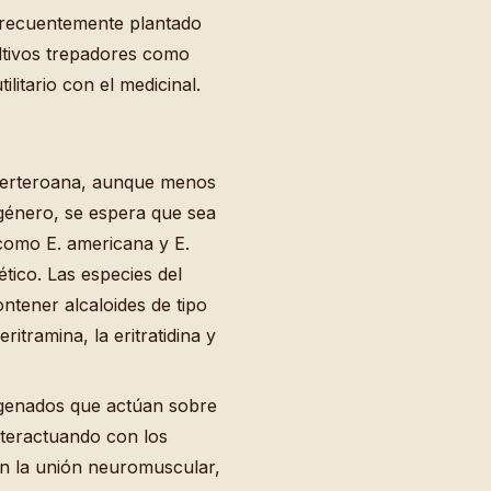
 frecuentemente plantado
ltivos trepadores como
ilitario con el medicinal.
berteroana, aunque menos
 género, se espera que sea
 como E. americana y E.
ético. Las especies del
ntener alcaloides de tipo
eritramina, la eritratidina y
ogenados que actúan sobre
nteractuando con los
 en la unión neuromuscular,