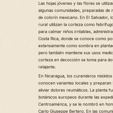
Las hojas jóvenes y las flores se utili
algunas comunidades, preparadas de ma
de colorín mexicano. En El Salvador, 
rural utilizan la corteza como febrífugo
para calmar niños irritables, administ
Costa Rica, donde se conoce como poró,
extensamente como sombra en plantac
pero también mantiene sus usos medicin
corteza en decocción se toma para d
relajante.
En Nicaragua, los curanderos miskitos 
conocen variantes locales y preparan 
aliviar dolores reumáticos. La planta 
botánicos europeos durante las expedic
Centroamérica, y se le nombró en honor
Carlo Giuseppe Bertero. En las comuni