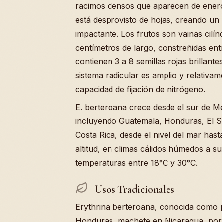
racimos densos que aparecen de enero
está desprovisto de hojas, creando un 
impactante. Los frutos son vainas cilín
centímetros de largo, constreñidas entr
contienen 3 a 8 semillas rojas brillant
sistema radicular es amplio y relativam
capacidad de fijación de nitrógeno.
E. berteroana crece desde el sur de 
incluyendo Guatemala, Honduras, El S
Costa Rica, desde el nivel del mar has
altitud, en climas cálidos húmedos a
temperaturas entre 18°C y 30°C.
Usos Tradicionales
Erythrina berteroana, conocida como 
Honduras, machete en Nicaragua, poró