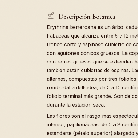
Descripción Botánica
Erythrina berteroana es un árbol caduci
Fabaceae que alcanza entre 5 y 12 met
tronco corto y espinoso cubierto de c
con aguijones cónicos gruesos. La copa
con ramas gruesas que se extienden h
también están cubiertas de espinas. Las
alternas, compuestas por tres folíolo
romboidal a deltoidea, de 5 a 15 centím
folíolo terminal más grande. Son de co
durante la estación seca.
Las flores son el rasgo más espectacul
intenso, papilionáceas, de 5 a 8 centím
estandarte (pétalo superior) alargado