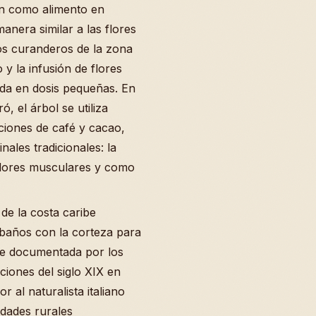
zan como alimento en
nera similar a las flores
los curanderos de la zona
 y la infusión de flores
rada en dosis pequeñas. En
 el árbol se utiliza
iones de café y cacao,
ales tradicionales: la
olores musculares y como
de la costa caribe
baños con la corteza para
fue documentada por los
iones del siglo XIX en
 al naturalista italiano
dades rurales