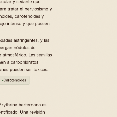
scular y sedante que
para tratar el nerviosismo y
onoides, carotenoides y
rojo intenso y que poseen
dades astringentes, y las
bergan nódulos de
o atmosférico. Las semillas
nen a carbohidratos
ones pueden ser tóxicas.
Carotenoides
Erythrina berteroana es
entificado. Una revisión