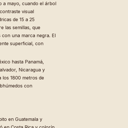
 a mayo, cuando el árbol
contraste visual
dricas de 15 a 25
e las semillas, que
es con una marca negra. El
ente superficial, con
México hasta Panamá,
alvador, Nicaragua y
ta los 1800 metros de
 subhúmedos con
pito en Guatemala y
 en Costa Rica y colorín