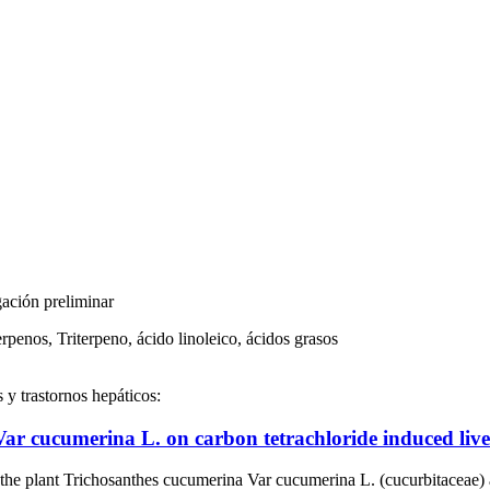
gación preliminar
rpenos, Triterpeno, ácido linoleico, ácidos grasos
 y trastornos hepáticos:
Var cucumerina L. on carbon tetrachloride induced live
chosanthes cucumerina Var cucumerina L. (cucurbitaceae) are used t