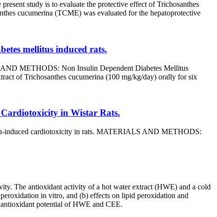
resent study is to evaluate the protective effect of Trichosanthes
thes cucumerina (TCME) was evaluated for the hepatoprotective
etes mellitus induced rats.
IALS AND METHODS: Non Insulin Dependent Diabetes Mellitus
ract of Trichosanthes cucumerina (100 mg/kg/day) orally for six
Cardiotoxicity in Wistar Rats.
ubicin-induced cardiotoxicity in rats. MATERIALS AND METHODS:
vity. The antioxidant activity of a hot water extract (HWE) and a cold
peroxidation in vitro, and (b) effects on lipid peroxidation and
he antioxidant potential of HWE and CEE.