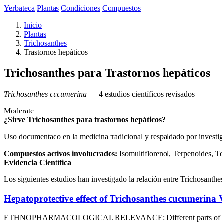
Yerbateca
Plantas
Condiciones
Compuestos
Inicio
Plantas
Trichosanthes
Trastornos hepáticos
Trichosanthes para Trastornos hepáticos
Trichosanthes cucumerina
— 4 estudios científicos revisados
Moderate
¿Sirve Trichosanthes para trastornos hepáticos?
Uso documentado en la medicina tradicional y respaldado por investi
Compuestos activos involucrados:
Isomultiflorenol, Terpenoides, Te
Evidencia Científica
Los siguientes estudios han investigado la relación entre Trichosanthes
Hepatoprotective effect of Trichosanthes cucumerina 
ETHNOPHARMACOLOGICAL RELEVANCE: Different parts of the plant Tri