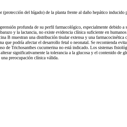
protección del hígado) de la planta frente al daño hepático inducido p
rensión profunda de su perfil farmacológico, especialmente debido a s
arazo y la lactancia, no existe evidencia clínica suficiente en humanos
cina B muestran una distribución tisular extensa y una farmacocinética
rna que podría afectar el desarrollo fetal o neonatal. Se recomienda evit
uso de Trichosanthes cucumerina no está indicado. Los sistemas fisiológi
alterar significativamente la tolerancia a la glucosa y el contenido d
 una preocupación clínica válida.