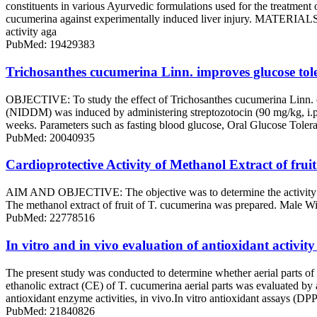
constituents in various Ayurvedic formulations used for the treatment
cucumerina against experimentally induced liver injury. MATERIAL
activity aga
PubMed: 19429383
Trichosanthes cucumerina Linn. improves glucose toler
OBJECTIVE: To study the effect of Trichosanthes cucumerina Linn
(NIDDM) was induced by administering streptozotocin (90 mg/kg, i.p.
weeks. Parameters such as fasting blood glucose, Oral Glucose Toler
PubMed: 20040935
Cardioprotective Activity of Methanol Extract of fru
AIM AND OBJECTIVE: The objective was to determine the activity 
The methanol extract of fruit of T. cucumerina was prepared. Male Wis
PubMed: 22778516
In vitro and in vivo evaluation of antioxidant activit
The present study was conducted to determine whether aerial parts of T
ethanolic extract (CE) of T. cucumerina aerial parts was evaluated by as
antioxidant enzyme activities, in vivo.In vitro antioxidant assays (
PubMed: 21840826