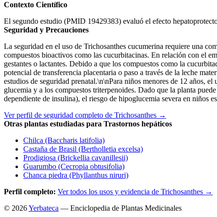
Contexto Científico
El segundo estudio (PMID 19429383) evaluó el efecto hepatoprotector (
Seguridad y Precauciones
La seguridad en el uso de Trichosanthes cucumerina requiere una comp
compuestos bioactivos como las cucurbitacinas. En relación con el emb
gestantes o lactantes. Debido a que los compuestos como la cucurbita
potencial de transferencia placentaria o paso a través de la leche mate
estudios de seguridad prenatal.\n\nPara niños menores de 12 años, el 
glucemia y a los compuestos triterpenoides. Dado que la planta puede 
dependiente de insulina), el riesgo de hipoglucemia severa en niños es
Ver perfil de seguridad completo de Trichosanthes →
Otras plantas estudiadas para Trastornos hepáticos
Chilca (Baccharis latifolia)
Castaña de Brasil (Bertholletia excelsa)
Prodigiosa (Brickellia cavanillesii)
Guarumbo (Cecropia obtusifolia)
Chanca piedra (Phyllanthus niruri)
Perfil completo:
Ver todos los usos y evidencia de Trichosanthes →
© 2026
Yerbateca
— Enciclopedia de Plantas Medicinales