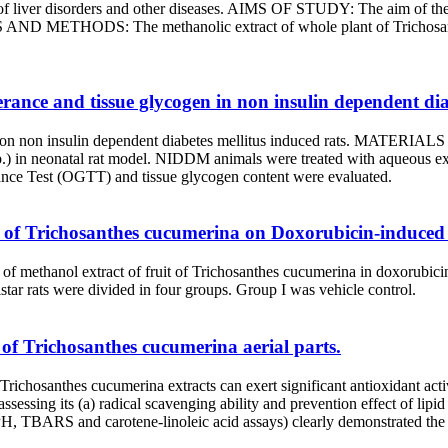
 of liver disorders and other diseases. AIMS OF STUDY: The aim of the p
S AND METHODS: The methanolic extract of whole plant of Trichosan
ance and tissue glycogen in non insulin dependent diab
. on non insulin dependent diabetes mellitus induced rats. MATER
) in neonatal rat model. NIDDM animals were treated with aqueous ext
ance Test (OGTT) and tissue glycogen content were evaluated.
it of Trichosanthes cucumerina on Doxorubicin-induced 
of methanol extract of fruit of Trichosanthes cucumerina in doxor
tar rats were divided in four groups. Group I was vehicle control.
y of Trichosanthes cucumerina aerial parts.
richosanthes cucumerina extracts can exert significant antioxidant acti
sessing its (a) radical scavenging ability and prevention effect of lipid 
DPPH, TBARS and carotene-linoleic acid assays) clearly demonstrated t