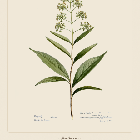
Phyllanthus niruri