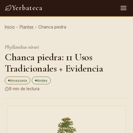
Yerbateca
Inicio
›
Plantas
›
Chanca piedra
Phyllanthus niruri
Chanca piedra: 11 Usos
Tradicionales + Evidencia
Amazonia
Andes
9 min de lectura