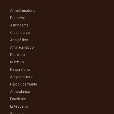
CONDICIONES
Antiinflamatorio
Digestivo
Astringente
Cicatrizante
Analgésico
Antirreumático
Diurético
Nutritivo
Respiratorio
Antiparasitario
Hipoglucemiante
Antimalárico
Emoliente
Enteógeno
Sedante