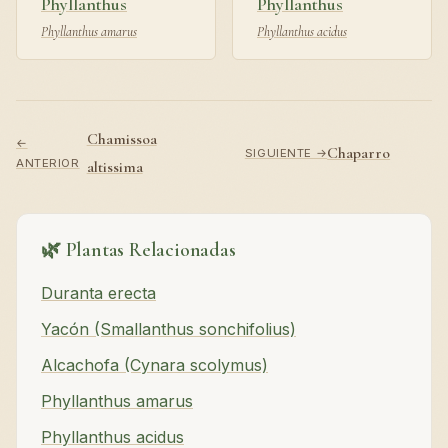
Phyllanthus
Phyllanthus
Phyllanthus amarus
Phyllanthus acidus
Chamissoa
←
Chaparro
SIGUIENTE →
ANTERIOR
altissima
🌿 Plantas Relacionadas
Duranta erecta
Yacón (Smallanthus sonchifolius)
Alcachofa (Cynara scolymus)
Phyllanthus amarus
Phyllanthus acidus