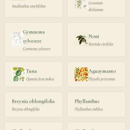
Geranium
Smallanthus sonchifolius
dielsianum
Gymnema
Noni
sylvestre
Morinda citrifolia
Gymnema sylvestre
Tuna
Aguaymanto
Opuntia ficus-indica
Physalis peruviana
Breynia oblongifolia
Phyllanthus
Breynia oblongifolia
Phyllanthus emblica