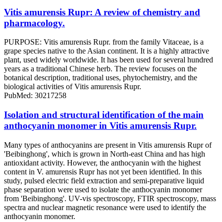
Vitis amurensis Rupr: A review of chemistry and
pharmacology.
PURPOSE: Vitis amurensis Rupr. from the family Vitaceae, is a
grape species native to the Asian continent. It is a highly attractive
plant, used widely worldwide. It has been used for several hundred
years as a traditional Chinese herb. The review focuses on the
botanical description, traditional uses, phytochemistry, and the
biological activities of Vitis amurensis Rupr.
PubMed: 30217258
Isolation and structural identification of the main
anthocyanin monomer in Vitis amurensis Rupr.
Many types of anthocyanins are present in Vitis amurensis Rupr of
'Beibinghong', which is grown in North-east China and has high
antioxidant activity. However, the anthocyanin with the highest
content in V. amurensis Rupr has not yet been identified. In this
study, pulsed electric field extraction and semi-preparative liquid
phase separation were used to isolate the anthocyanin monomer
from 'Beibinghong'. UV-vis spectroscopy, FTIR spectroscopy, mass
spectra and nuclear magnetic resonance were used to identify the
anthocyanin monomer.