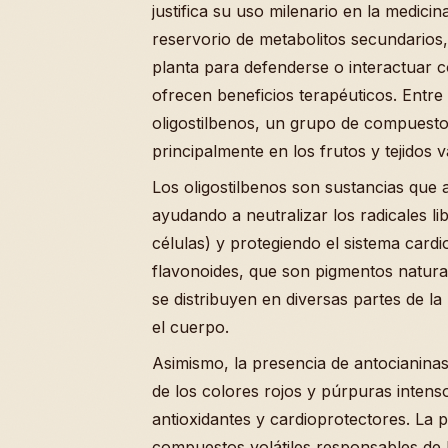
justifica su uso milenario en la medici
reservorio de metabolitos secundarios
planta para defenderse o interactuar 
ofrecen beneficios terapéuticos. Entr
oligostilbenos, un grupo de compuesto
principalmente en los frutos y tejidos 
Los oligostilbenos son sustancias que
ayudando a neutralizar los radicales l
células) y protegiendo el sistema card
flavonoides, que son pigmentos natural
se distribuyen en diversas partes de la
el cuerpo.
Asimismo, la presencia de antocianina
de los colores rojos y púrpuras intens
antioxidantes y cardioprotectores. La 
compuestos volátiles responsables de 