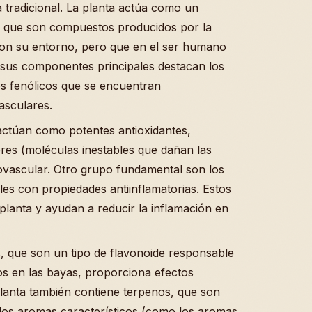
na tradicional. La planta actúa como un
, que son compuestos producidos por la
con su entorno, pero que en el ser humano
e sus componentes principales destacan los
s fenólicos que se encuentran
vasculares.
 actúan como potentes antioxidantes,
ibres (moléculas inestables que dañan las
iovascular. Otro grupo fundamental son los
es con propiedades antiinflamatorias. Estos
 planta y ayudan a reducir la inflamación en
s, que son un tipo de flavonoide responsable
os en las bayas, proporciona efectos
planta también contiene terpenos, que son
los aromas característicos (como los aromas