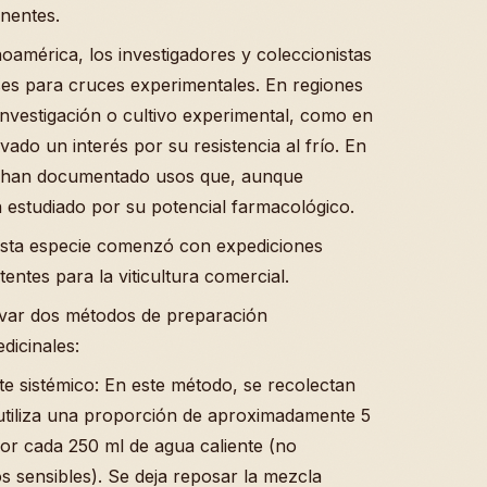
inentes.
noamérica, los investigadores y coleccionistas
ses para cruces experimentales. En regiones
investigación o cultivo experimental, como en
ado un interés por su resistencia al frío. En
 se han documentado usos que, aunque
n estudiado por su potencial farmacológico.
esta especie comenzó con expediciones
entes para la viticultura comercial.
var dos métodos de preparación
dicinales:
rte sistémico: En este método, se recolectan
 utiliza una proporción de aproximadamente 5
por cada 250 ml de agua caliente (no
 sensibles). Se deja reposar la mezcla