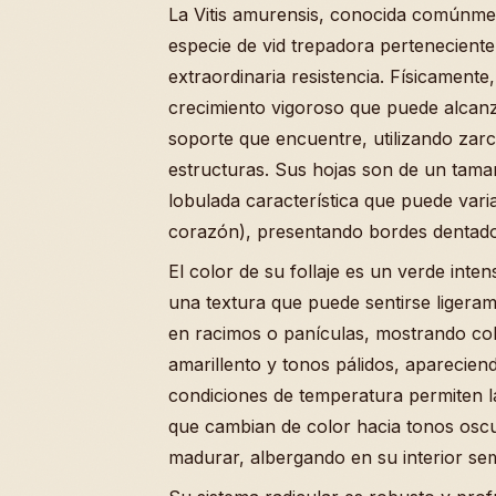
La Vitis amurensis, conocida comúnm
especie de vid trepadora perteneciente
extraordinaria resistencia. Físicament
crecimiento vigoroso que puede alcanz
soporte que encuentre, utilizando zarc
estructuras. Sus hojas son de un tam
lobulada característica que puede var
corazón), presentando bordes dentado
El color de su follaje es un verde int
una textura que puede sentirse ligeram
en racimos o panículas, mostrando col
amarillento y tonos pálidos, aparecie
condiciones de temperatura permiten l
que cambian de color hacia tonos oscu
madurar, albergando en su interior sem