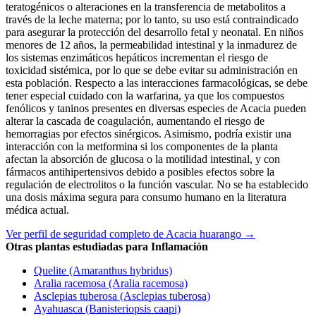
teratogénicos o alteraciones en la transferencia de metabolitos a
través de la leche materna; por lo tanto, su uso está contraindicado
para asegurar la protección del desarrollo fetal y neonatal. En niños
menores de 12 años, la permeabilidad intestinal y la inmadurez de
los sistemas enzimáticos hepáticos incrementan el riesgo de
toxicidad sistémica, por lo que se debe evitar su administración en
esta población. Respecto a las interacciones farmacológicas, se debe
tener especial cuidado con la warfarina, ya que los compuestos
fenólicos y taninos presentes en diversas especies de Acacia pueden
alterar la cascada de coagulación, aumentando el riesgo de
hemorragias por efectos sinérgicos. Asimismo, podría existir una
interacción con la metformina si los componentes de la planta
afectan la absorción de glucosa o la motilidad intestinal, y con
fármacos antihipertensivos debido a posibles efectos sobre la
regulación de electrolitos o la función vascular. No se ha establecido
una dosis máxima segura para consumo humano en la literatura
médica actual.
Ver perfil de seguridad completo de Acacia huarango →
Otras plantas estudiadas para Inflamación
Quelite (Amaranthus hybridus)
Aralia racemosa (Aralia racemosa)
Asclepias tuberosa (Asclepias tuberosa)
Ayahuasca (Banisteriopsis caapi)