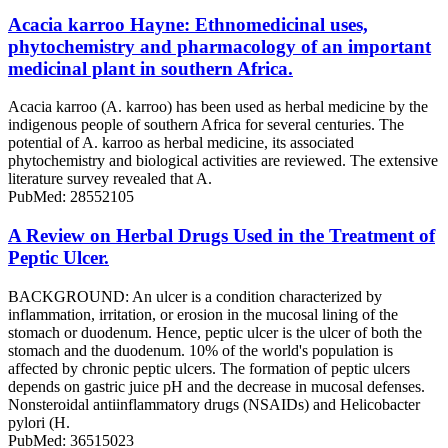
Acacia karroo Hayne: Ethnomedicinal uses,
phytochemistry and pharmacology of an important
medicinal plant in southern Africa.
Acacia karroo (A. karroo) has been used as herbal medicine by the
indigenous people of southern Africa for several centuries. The
potential of A. karroo as herbal medicine, its associated
phytochemistry and biological activities are reviewed. The extensive
literature survey revealed that A.
PubMed: 28552105
A Review on Herbal Drugs Used in the Treatment of
Peptic Ulcer.
BACKGROUND: An ulcer is a condition characterized by
inflammation, irritation, or erosion in the mucosal lining of the
stomach or duodenum. Hence, peptic ulcer is the ulcer of both the
stomach and the duodenum. 10% of the world's population is
affected by chronic peptic ulcers. The formation of peptic ulcers
depends on gastric juice pH and the decrease in mucosal defenses.
Nonsteroidal antiinflammatory drugs (NSAIDs) and Helicobacter
pylori (H.
PubMed: 36515023