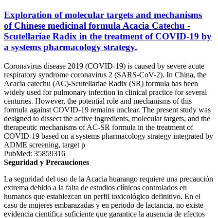
Exploration of molecular targets and mechanisms
of Chinese medicinal formula Acacia Catechu -
Scutellariae Radix in the treatment of COVID-19 by
a systems pharmacology strategy.
Coronavirus disease 2019 (COVID-19) is caused by severe acute
respiratory syndrome coronavirus 2 (SARS-CoV-2). In China, the
Acacia catechu (AC)-Scutellariae Radix (SR) formula has been
widely used for pulmonary infection in clinical practice for several
centuries. However, the potential role and mechanisms of this
formula against COVID-19 remains unclear. The present study was
designed to dissect the active ingredients, molecular targets, and the
therapeutic mechanisms of AC-SR formula in the treatment of
COVID-19 based on a systems pharmacology strategy integrated by
ADME screening, target p
PubMed: 35859316
Seguridad y Precauciones
La seguridad del uso de la Acacia huarango requiere una precaución
extrema debido a la falta de estudios clínicos controlados en
humanos que establezcan un perfil toxicológico definitivo. En el
caso de mujeres embarazadas y en periodo de lactancia, no existe
evidencia científica suficiente que garantice la ausencia de efectos