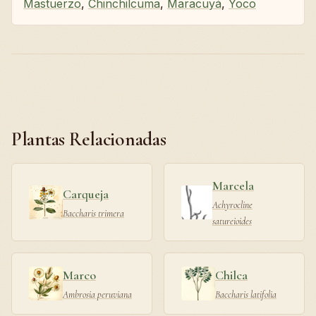
Mastuerzo
,
Chinchilcuma
,
Maracuyá
,
Yoco
Plantas Relacionadas
Marcela
Carqueja
Achyrocline
Baccharis trimera
satureioides
Marco
Chilca
Ambrosia peruviana
Baccharis latifolia