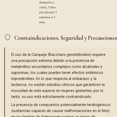
deayuno y
cena, 1 litro
por día por 1
semana a 1
mes.
Contraindicaciones, Seguridad y Precauciones
El uso de la Carqueja (Baccharis genistelloides) requiere
una precaución extrema debido a la presencia de
metabolitos secundarios complejos como alcaloides y
saponinas, los cuales pueden tener efectos sistémicos
impredecibles. En lo que respecta al embarazo y la
lactancia, no existen estudios clínicos que garanticen la
inocuidad de esta especie en mujeres gestantes; por lo
tanto, su uso está estrictamente contraindicado.
La presencia de compuestos potencialmente teratogénicos
(sustancias capaces de causar malformaciones en el feto)
en las familias de Asteraceae sugiere un riesgo de