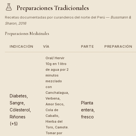
Preparaciones Tradicionales
Recetas documentadas por curanderos del norte del Perú —
Bussmann &
Sharon, 2016
Preparaciones Medicinales
INDICACIÓN
VÍA
PARTE
PREPARACIÓN
Oral/ Hervir
10g en 1 litro
de agua por 2
minutos
mezclado
con
Canchalagua,
Diabetes,
Verbena,
Sangre,
Planta
Amor Seco,
Cólesterol,
entera,
Cola de
Caballo,
Riñones
fresco
Hierba del
(+5)
Toro, Camote.
Tomar por