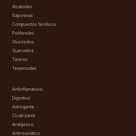
Alcaloides
Saponinas
Compuestos fenólicos
Polifenoles
Glucósidos
Quercetina
Taninos
Terpenoides
CONDICIONES
Antiinflamatorio
Digestivo
Astringente
Cicatrizante
Analgésico
Antirreumático