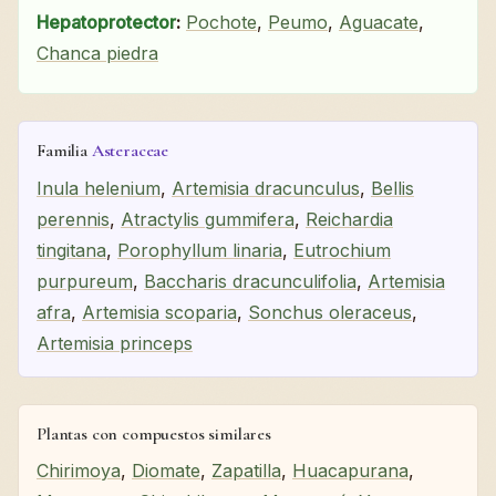
Hepatoprotector
:
Pochote
,
Peumo
,
Aguacate
,
Chanca piedra
Familia
Asteraceae
Inula helenium
,
Artemisia dracunculus
,
Bellis
perennis
,
Atractylis gummifera
,
Reichardia
tingitana
,
Porophyllum linaria
,
Eutrochium
purpureum
,
Baccharis dracunculifolia
,
Artemisia
afra
,
Artemisia scoparia
,
Sonchus oleraceus
,
Artemisia princeps
Plantas con compuestos similares
Chirimoya
,
Diomate
,
Zapatilla
,
Huacapurana
,