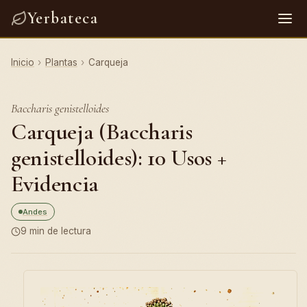
Yerbateca
Inicio
›
Plantas
›
Carqueja
Baccharis genistelloides
Carqueja (Baccharis
genistelloides): 10 Usos +
Evidencia
Andes
9 min de lectura