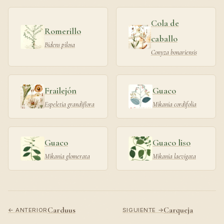
Cola de
Romerillo
caballo
Bidens pilosa
Conyza bonariensis
Frailejón
Guaco
Espeletia grandiflora
Mikania cordifolia
Guaco
Guaco liso
Mikania glomerata
Mikania laevigata
Carduus
Carqueja
← ANTERIOR
SIGUIENTE →