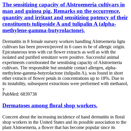
The sensitizing capacity of Alstroemeria cultivars in
man and guinea pig. Remarks on the occurrence,
quantity and irritant and sensitizing potency of their
constituents tuliposide A and tulipalin A (alpha-
methylene-gamma-butyrolactone).
Dermatitis in 8 female nursery workers handling Alstroemeria ligtu
cultivars has been proven/proved in 6 cases to be of allergic origin.
Epicutaneous tests with cut flower extracts as well as with the
isolated and purified sensitizer were positive. Successful animal
experiments corroborated the sensitising capacity of Alstroemeria
cultivars. The responsible but unstable contact allergen, alpha-
methylene-gamma-butyrolactone (tulipalin A), was found in short
ether extracts of flower petals in concentrations up to 18%. Due to
its instability, subsequent extractions were performed with methanol,
y
PubMed: 6839738
Dermatoses among floral shop workers.
Concern about the increasing incidence of hand dermatitis in floral
shop workers in the United States and its possible association to the
plant Alstroemeria, a flower that has become popular since its