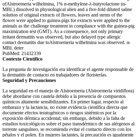
ofAlstroemeria wilhelmina, 1% α-methylene-λ-butyrolactone (α-
MBL) dissolved in physiological alien and a five-fold diluted saline
solution of original extracts of flowers, leaves and stems of the
flower were applied to guinea-pigs for extracts were applied to the
animals as the challenge treatment in compliance with the guinea-pig
maximization test (GMT). As a consequence, not only primary
irritant dermatitis was observed, but also delayed type allergic
contact dermatitis due toAlstroemeria wilhelmina was observed. α-
MBL deter
PubMed: 21432339
Contexto Científico
La pregunta de investigación era identificar el agente responsable de
la dermatitis de contacto en trabajadores de floristerías.
Seguridad y Precauciones
La seguridad en el manejo de Alstroemeria (Alstroemeria viridiflora)
debe abordarse con cautela debido a la presencia de compuestos
químicos altamente sensibilizantes. En primer lugar, respecto al
embarazo y la lactancia, no existe evidencia científica directa que
documente efectos teratogénicos o riesgos sistémicos por la
exposición dérmica accidental; sin embargo, debido a la falta de
estudios toxicológicos sobre el paso transdérmico de sus alérgenos al
torrente sanguíneo, se recomienda evitar el contacto directo con los
pétalos y el polen. En mujeres lactantes, la precaución es igualmente