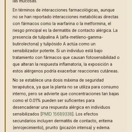
las mucosas.
En términos de interacciones farmacológicas, aunque
no se han reportado interacciones metabólicas directas
con fármacos como la warfarina o la metformina, el
riesgo principal es la dermatitis de contacto alérgica. La
presencia de tulipalina A (alfa-metileno-gamma-
butirolectona) y tulipósido A actúa como un
sensibilizador potente. Si un individuo está bajo
tratamiento con fármacos que causan fotosensibilidad o
que alteran la respuesta inflamatoria, la exposición a
estos alérgenos podría exacerbar reacciones cutáneas.
No se establece una dosis máxima de seguridad
terapéutica, ya que la planta no se utiliza para consumo
interno, pero se advierte que concentraciones tan bajas
como el 0.01% pueden ser suficientes para
desencadenar una respuesta alérgica en individuos
sensibilizados [
PMID 15689338
]. Los efectos
secundarios incluyen dermatitis de contacto, eritema
(enrojecimiento), prurito (picazón intensa) y edema.