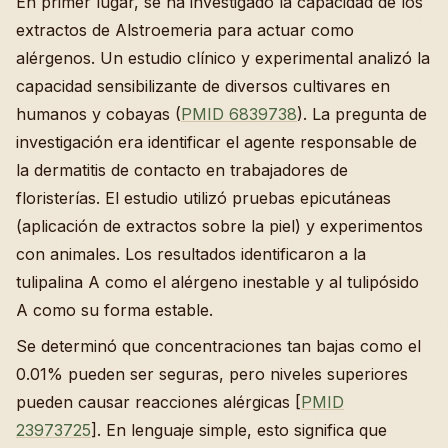
En primer lugar, se ha investigado la capacidad de los
extractos de Alstroemeria para actuar como
alérgenos. Un estudio clínico y experimental analizó la
capacidad sensibilizante de diversos cultivares en
humanos y cobayas (
PMID 6839738
). La pregunta de
investigación era identificar el agente responsable de
la dermatitis de contacto en trabajadores de
floristerías. El estudio utilizó pruebas epicutáneas
(aplicación de extractos sobre la piel) y experimentos
con animales. Los resultados identificaron a la
tulipalina A como el alérgeno inestable y al tulipósido
A como su forma estable.
Se determinó que concentraciones tan bajas como el
0.01% pueden ser seguras, pero niveles superiores
pueden causar reacciones alérgicas [
PMID
23973725
]. En lenguaje simple, esto significa que