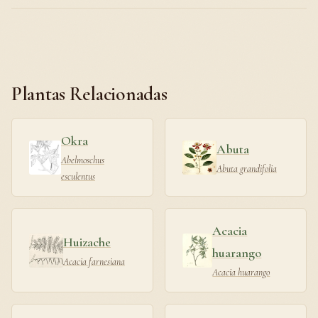
Plantas Relacionadas
Okra
Abuta
Abelmoschus
Abuta grandifolia
esculentus
Acacia
Huizache
huarango
Acacia farnesiana
Acacia huarango