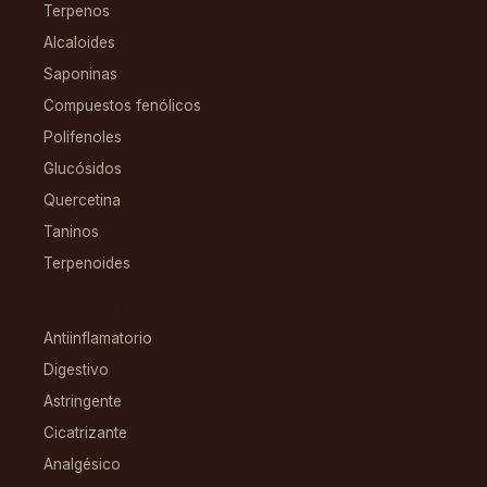
Terpenos
Alcaloides
Saponinas
Compuestos fenólicos
Polifenoles
Glucósidos
Quercetina
Taninos
Terpenoides
CONDICIONES
Antiinflamatorio
Digestivo
Astringente
Cicatrizante
Analgésico