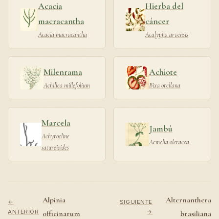
Acacia
Hierba del
macracantha
cáncer
Acacia macracantha
Acalypha arvensis
Milenrama
Achiote
Achillea millefolium
Bixa orellana
Marcela
Jambú
Achyrocline
Acmella oleracea
satureioides
Alpinia
Alternanthera
←
SIGUIENTE
ANTERIOR
→
officinarum
brasiliana