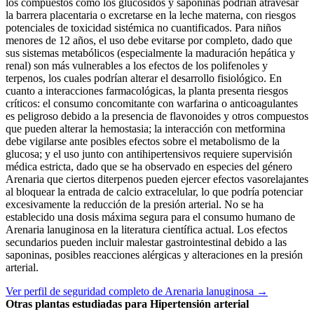
los compuestos como los glucósidos y saponinas podrían atravesar
la barrera placentaria o excretarse en la leche materna, con riesgos
potenciales de toxicidad sistémica no cuantificados. Para niños
menores de 12 años, el uso debe evitarse por completo, dado que
sus sistemas metabólicos (especialmente la maduración hepática y
renal) son más vulnerables a los efectos de los polifenoles y
terpenos, los cuales podrían alterar el desarrollo fisiológico. En
cuanto a interacciones farmacológicas, la planta presenta riesgos
críticos: el consumo concomitante con warfarina o anticoagulantes
es peligroso debido a la presencia de flavonoides y otros compuestos
que pueden alterar la hemostasia; la interacción con metformina
debe vigilarse ante posibles efectos sobre el metabolismo de la
glucosa; y el uso junto con antihipertensivos requiere supervisión
médica estricta, dado que se ha observado en especies del género
Arenaria que ciertos diterpenos pueden ejercer efectos vasorelajantes
al bloquear la entrada de calcio extracelular, lo que podría potenciar
excesivamente la reducción de la presión arterial. No se ha
establecido una dosis máxima segura para el consumo humano de
Arenaria lanuginosa en la literatura científica actual. Los efectos
secundarios pueden incluir malestar gastrointestinal debido a las
saponinas, posibles reacciones alérgicas y alteraciones en la presión
arterial.
Ver perfil de seguridad completo de Arenaria lanuginosa →
Otras plantas estudiadas para Hipertensión arterial