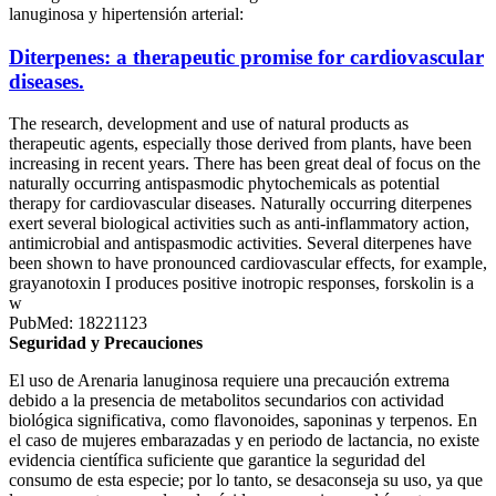
lanuginosa y hipertensión arterial:
Diterpenes: a therapeutic promise for cardiovascular
diseases.
The research, development and use of natural products as
therapeutic agents, especially those derived from plants, have been
increasing in recent years. There has been great deal of focus on the
naturally occurring antispasmodic phytochemicals as potential
therapy for cardiovascular diseases. Naturally occurring diterpenes
exert several biological activities such as anti-inflammatory action,
antimicrobial and antispasmodic activities. Several diterpenes have
been shown to have pronounced cardiovascular effects, for example,
grayanotoxin I produces positive inotropic responses, forskolin is a
w
PubMed: 18221123
Seguridad y Precauciones
El uso de Arenaria lanuginosa requiere una precaución extrema
debido a la presencia de metabolitos secundarios con actividad
biológica significativa, como flavonoides, saponinas y terpenos. En
el caso de mujeres embarazadas y en periodo de lactancia, no existe
evidencia científica suficiente que garantice la seguridad del
consumo de esta especie; por lo tanto, se desaconseja su uso, ya que