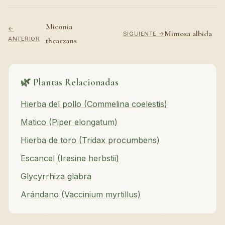
Miconia
←
Mimosa albida
SIGUIENTE →
ANTERIOR
theaezans
🌿 Plantas Relacionadas
Hierba del pollo (Commelina coelestis)
Matico (Piper elongatum)
Hierba de toro (Tridax procumbens)
Escancel (Iresine herbstii)
Glycyrrhiza glabra
Arándano (Vaccinium myrtillus)