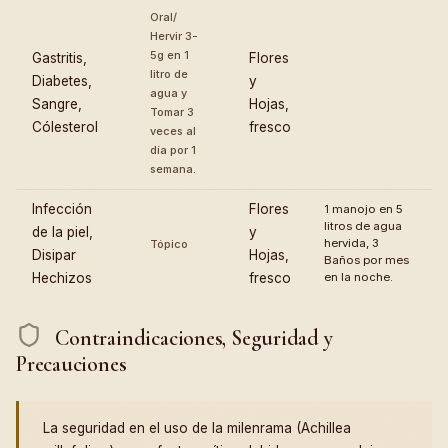
Oral/
Hervir 3-
5g en 1
Gastritis,
Flores
litro de
Diabetes,
y
agua y
Sangre,
Hojas,
Tomar 3
Cólesterol
fresco
veces al
día por 1
semana.
Infección
Flores
1 manojo en 5
litros de agua
de la piel,
y
hervida, 3
Tópico
Disipar
Hojas,
Baños por mes
Hechizos
fresco
en la noche.
Contraindicaciones, Seguridad y
Precauciones
La seguridad en el uso de la milenrama (Achillea