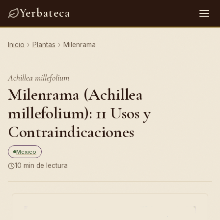
Yerbateca
Inicio
›
Plantas
›
Milenrama
Achillea millefolium
Milenrama (Achillea
millefolium): 11 Usos y
Contraindicaciones
México
10 min de lectura