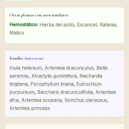
Otras plantas con usos similares
Hemostático
:
Hierba del pollo
,
Escancel
,
Ratania
,
Matico
Familia
Asteraceae
Inula helenium
,
Artemisia dracunculus
,
Bellis
perennis
,
Atractylis gummifera
,
Reichardia
tingitana
,
Porophyllum linaria
,
Eutrochium
purpureum
,
Baccharis dracunculifolia
,
Artemisia
afra
,
Artemisia scoparia
,
Sonchus oleraceus
,
Artemisia princeps