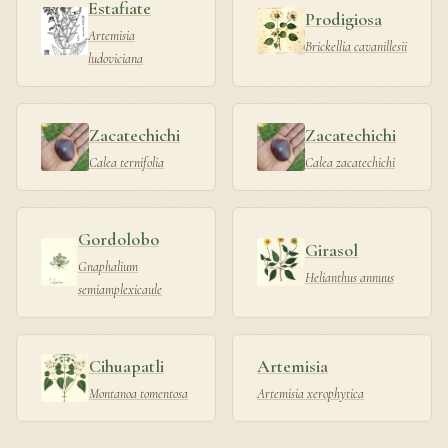
Estafiate
Prodigiosa
Artemisia
Brickellia cavanillesii
ludoviciana
Zacatechichi
Zacatechichi
Calea ternifolia
Calea zacatechichi
Gordolobo
Girasol
Gnaphalium
Helianthus annuus
semiamplexicaule
Cihuapatli
Artemisia
Montanoa tomentosa
Artemisia xerophytica