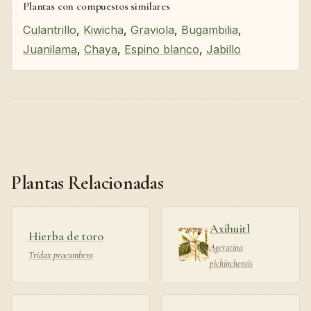
Plantas con compuestos similares
Culantrillo
,
Kiwicha
,
Graviola
,
Bugambilia
,
Juanilama
,
Chaya
,
Espino blanco
,
Jabillo
Plantas Relacionadas
Axihuitl
Hierba de toro
Ageratina
Tridax procumbens
pichinchensis