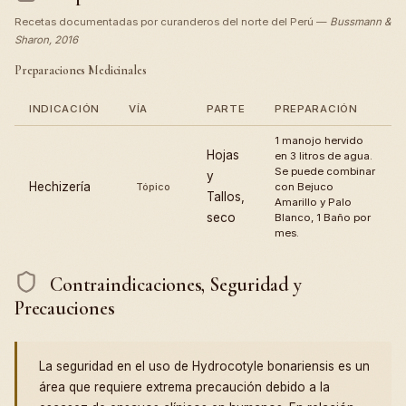
Recetas documentadas por curanderos del norte del Perú —
Bussmann &
Sharon, 2016
Preparaciones Medicinales
INDICACIÓN
VÍA
PARTE
PREPARACIÓN
1 manojo hervido
Hojas
en 3 litros de agua.
Se puede combinar
y
Hechizería
Tópico
con Bejuco
Tallos,
Amarillo y Palo
seco
Blanco, 1 Baño por
mes.
Contraindicaciones, Seguridad y
Precauciones
La seguridad en el uso de Hydrocotyle bonariensis es un
área que requiere extrema precaución debido a la