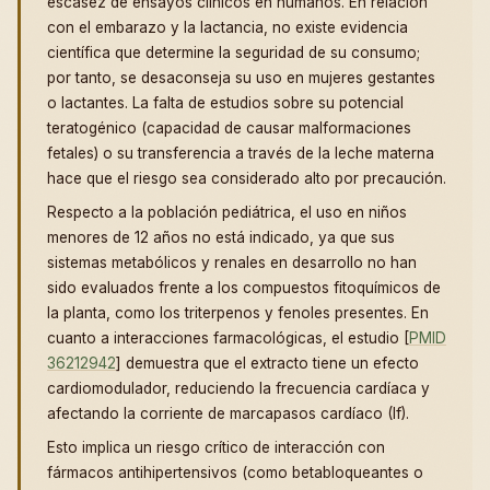
escasez de ensayos clínicos en humanos. En relación
con el embarazo y la lactancia, no existe evidencia
científica que determine la seguridad de su consumo;
por tanto, se desaconseja su uso en mujeres gestantes
o lactantes. La falta de estudios sobre su potencial
teratogénico (capacidad de causar malformaciones
fetales) o su transferencia a través de la leche materna
hace que el riesgo sea considerado alto por precaución.
Respecto a la población pediátrica, el uso en niños
menores de 12 años no está indicado, ya que sus
sistemas metabólicos y renales en desarrollo no han
sido evaluados frente a los compuestos fitoquímicos de
la planta, como los triterpenos y fenoles presentes. En
cuanto a interacciones farmacológicas, el estudio [
PMID
36212942
] demuestra que el extracto tiene un efecto
cardiomodulador, reduciendo la frecuencia cardíaca y
afectando la corriente de marcapasos cardíaco (If).
Esto implica un riesgo crítico de interacción con
fármacos antihipertensivos (como betabloqueantes o