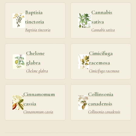
Baptisia
Cannabis
tinctoria
sativa
Baptisia tinctoria
Cannabis sativa
Chelone
Cimicifuga
glabra
racemosa
Chelone glabra
Cimicifuga racemosa
Cinnamomum
Collinsonia
cassia
canadensis
Cinnamomum cassia
Collinsonia canadensis