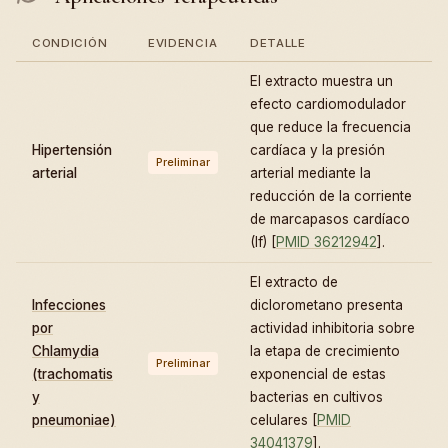
CONDICIÓN
EVIDENCIA
DETALLE
El extracto muestra un
efecto cardiomodulador
que reduce la frecuencia
Hipertensión
cardíaca y la presión
Preliminar
arterial
arterial mediante la
reducción de la corriente
de marcapasos cardíaco
(If) [
PMID 36212942
].
El extracto de
Infecciones
diclorometano presenta
por
actividad inhibitoria sobre
Chlamydia
la etapa de crecimiento
Preliminar
(trachomatis
exponencial de estas
y
bacterias en cultivos
pneumoniae)
celulares [
PMID
34041379
].