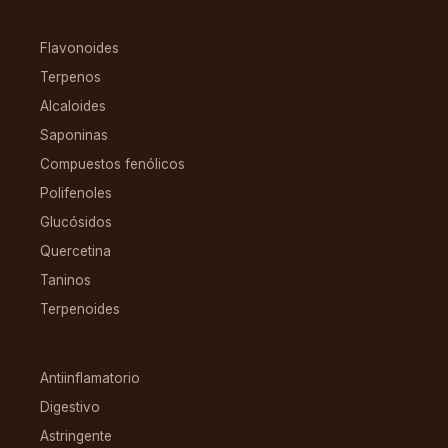
COMPUESTOS
Flavonoides
Terpenos
Alcaloides
Saponinas
Compuestos fenólicos
Polifenoles
Glucósidos
Quercetina
Taninos
Terpenoides
CONDICIONES
Antiinflamatorio
Digestivo
Astringente