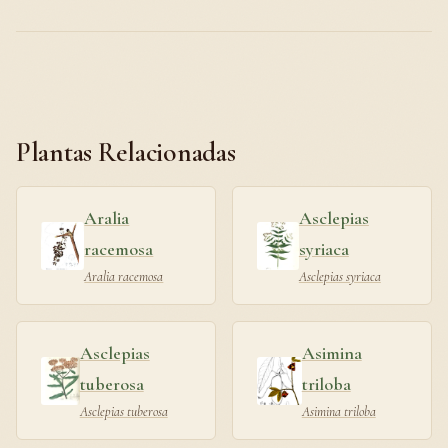
Plantas Relacionadas
Aralia
Asclepias
racemosa
syriaca
Aralia racemosa
Asclepias syriaca
Asclepias
Asimina
tuberosa
triloba
Asclepias tuberosa
Asimina triloba