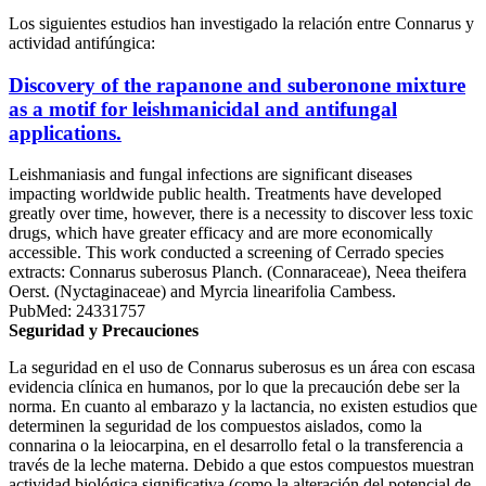
Los siguientes estudios han investigado la relación entre Connarus y
actividad antifúngica:
Discovery of the rapanone and suberonone mixture
as a motif for leishmanicidal and antifungal
applications.
Leishmaniasis and fungal infections are significant diseases
impacting worldwide public health. Treatments have developed
greatly over time, however, there is a necessity to discover less toxic
drugs, which have greater efficacy and are more economically
accessible. This work conducted a screening of Cerrado species
extracts: Connarus suberosus Planch. (Connaraceae), Neea theifera
Oerst. (Nyctaginaceae) and Myrcia linearifolia Cambess.
PubMed: 24331757
Seguridad y Precauciones
La seguridad en el uso de Connarus suberosus es un área con escasa
evidencia clínica en humanos, por lo que la precaución debe ser la
norma. En cuanto al embarazo y la lactancia, no existen estudios que
determinen la seguridad de los compuestos aislados, como la
connarina o la leiocarpina, en el desarrollo fetal o la transferencia a
través de la leche materna. Debido a que estos compuestos muestran
actividad biológica significativa (como la alteración del potencial de