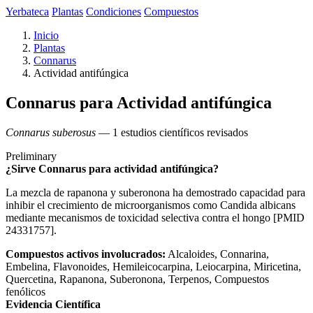
Yerbateca
Plantas
Condiciones
Compuestos
Inicio
Plantas
Connarus
Actividad antifúngica
Connarus para Actividad antifúngica
Connarus suberosus
— 1 estudios científicos revisados
Preliminary
¿Sirve Connarus para actividad antifúngica?
La mezcla de rapanona y suberonona ha demostrado capacidad para
inhibir el crecimiento de microorganismos como Candida albicans
mediante mecanismos de toxicidad selectiva contra el hongo [PMID
24331757].
Compuestos activos involucrados:
Alcaloides, Connarina,
Embelina, Flavonoides, Hemileicocarpina, Leiocarpina, Miricetina,
Quercetina, Rapanona, Suberonona, Terpenos, Compuestos
fenólicos
Evidencia Científica