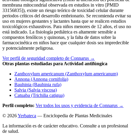
membrana mitocondrial observada en estudios in vitro [PMID
33156835]), existe un riesgo teórico de toxicidad celular durante
periodos críticos del desarrollo embrionario. Se recomienda evitar su
uso en mujeres gestantes y lactantes hasta que se realicen estudios
toxicológicos exhaustivos. Para niños menores de 12 años, el uso no
está indicado. La fisiología pediátrica es altamente sensible a
compuestos fenólicos y quinonas, y la falta de datos sobre la
farmacocinética en niños hace que cualquier dosis sea impredecible
y potencialmente peligrosa.
Ver perfil de seguridad completo de Connarus →
Otras plantas estudiadas para Actividad antifúngica
Zanthoxylum americanum (Zanthoxylum americanum)
Annona (Annona cornifolia)
Bauhinia (Bauhinia rufa)
Salvia (Salvia viscosa)
Catuaba (Trichilia catigua)
Perfil completo:
Ver todos los usos y evidencia de Connarus →
© 2026
Yerbateca
— Enciclopedia de Plantas Medicinales
La información es de carácter educativo. Consulte a un profesional
de salud.