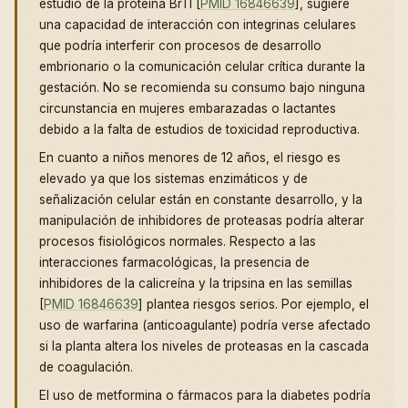
estudio de la proteína BrTI [
PMID 16846639
], sugiere
una capacidad de interacción con integrinas celulares
que podría interferir con procesos de desarrollo
embrionario o la comunicación celular crítica durante la
gestación. No se recomienda su consumo bajo ninguna
circunstancia en mujeres embarazadas o lactantes
debido a la falta de estudios de toxicidad reproductiva.
En cuanto a niños menores de 12 años, el riesgo es
elevado ya que los sistemas enzimáticos y de
señalización celular están en constante desarrollo, y la
manipulación de inhibidores de proteasas podría alterar
procesos fisiológicos normales. Respecto a las
interacciones farmacológicas, la presencia de
inhibidores de la calicreína y la tripsina en las semillas
[
PMID 16846639
] plantea riesgos serios. Por ejemplo, el
uso de warfarina (anticoagulante) podría verse afectado
si la planta altera los niveles de proteasas en la cascada
de coagulación.
El uso de metformina o fármacos para la diabetes podría