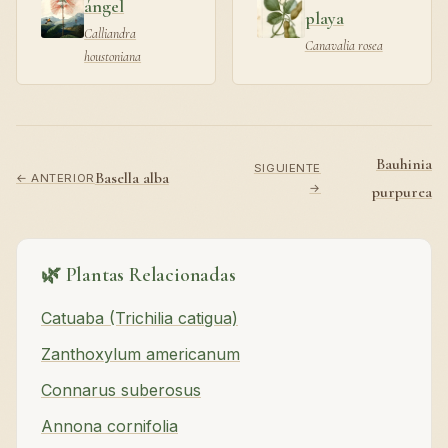
ángel
playa
Calliandra
Canavalia rosea
houstoniana
Bauhinia
SIGUIENTE
Basella alba
← ANTERIOR
→
purpurea
🌿 Plantas Relacionadas
Catuaba (Trichilia catigua)
Zanthoxylum americanum
Connarus suberosus
Annona cornifolia