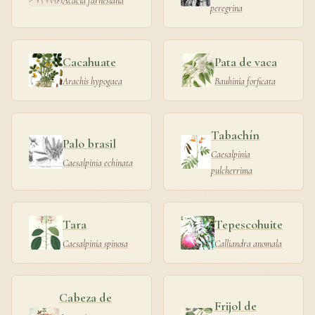
Acacia farnesiana
peregrina
Cacahuate
Pata de vaca
Arachis hypogaea
Bauhinia forficata
Tabachín
Palo brasil
Caesalpinia
Caesalpinia echinata
pulcherrima
Tara
Tepescohuite
Caesalpinia spinosa
Calliandra anomala
Cabeza de
Frijol de