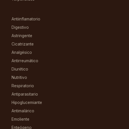
CONDICIONES
Antiinflamatorio
Digestivo
Astringente
Cicatrizante
Analgésico
Antirreumático
Diurético
Nutritivo
Respiratorio
Antiparasitario
Hipoglucemiante
Antimalárico
Emoliente
Enteógeno