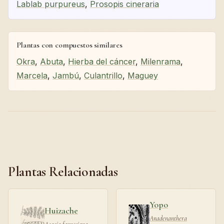
Lablab purpureus
,
Prosopis cineraria
Plantas con compuestos similares
Okra
,
Abuta
,
Hierba del cáncer
,
Milenrama
,
Marcela
,
Jambú
,
Culantrillo
,
Maguey
Plantas Relacionadas
Yopo
Huizache
Anadenanthera