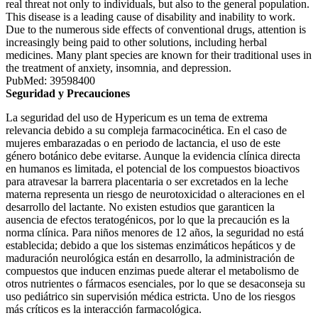
real threat not only to individuals, but also to the general population.
This disease is a leading cause of disability and inability to work.
Due to the numerous side effects of conventional drugs, attention is
increasingly being paid to other solutions, including herbal
medicines. Many plant species are known for their traditional uses in
the treatment of anxiety, insomnia, and depression.
PubMed: 39598400
Seguridad y Precauciones
La seguridad del uso de Hypericum es un tema de extrema
relevancia debido a su compleja farmacocinética. En el caso de
mujeres embarazadas o en periodo de lactancia, el uso de este
género botánico debe evitarse. Aunque la evidencia clínica directa
en humanos es limitada, el potencial de los compuestos bioactivos
para atravesar la barrera placentaria o ser excretados en la leche
materna representa un riesgo de neurotoxicidad o alteraciones en el
desarrollo del lactante. No existen estudios que garanticen la
ausencia de efectos teratogénicos, por lo que la precaución es la
norma clínica. Para niños menores de 12 años, la seguridad no está
establecida; debido a que los sistemas enzimáticos hepáticos y de
maduración neurológica están en desarrollo, la administración de
compuestos que inducen enzimas puede alterar el metabolismo de
otros nutrientes o fármacos esenciales, por lo que se desaconseja su
uso pediátrico sin supervisión médica estricta. Uno de los riesgos
más críticos es la interacción farmacológica.