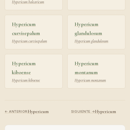
Hypericum balearicum
Hypericum
Hypericum
curvisepalum
glandulosum
Hypericum curvisepalum
Hypericum glandulosum
Hypericum
Hypericum
kiboense
montanum
Hypericum kiboense
Hypericum montanum
Hypericum
Hypericum
← ANTERIOR
SIGUIENTE →