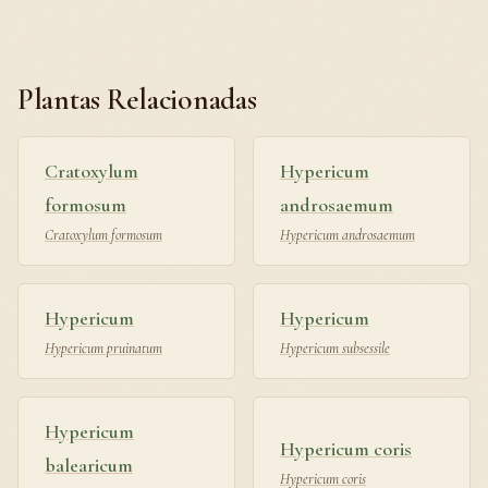
Plantas Relacionadas
Cratoxylum
Hypericum
formosum
androsaemum
Cratoxylum formosum
Hypericum androsaemum
Hypericum
Hypericum
Hypericum pruinatum
Hypericum subsessile
Hypericum
Hypericum coris
balearicum
Hypericum coris