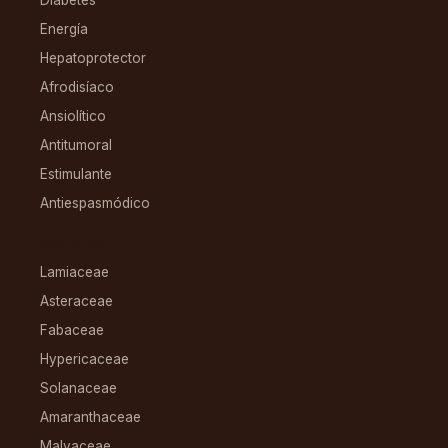
Diabetes
Energía
Hepatoprotector
Afrodisíaco
Ansiolítico
Antitumoral
Estimulante
Antiespasmódico
FAMILIAS
Lamiaceae
Asteraceae
Fabaceae
Hypericaceae
Solanaceae
Amaranthaceae
Malvaceae