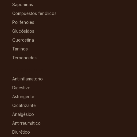
Saponinas
Compuestos fenólicos
Polifenoles
Glucósidos
Quercetina
Taninos
Terpenoides
CONDICIONES
Antiinflamatorio
Digestivo
Astringente
Cicatrizante
Analgésico
Antirreumático
Diurético