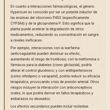
En cuanto a interacciones farmacológicas, el género
Hypericum es conocido por ser un potente inductor de
las enzimas del citocromo P450 (específicamente
CYP3A4) y de la glicoproteína P. Esto significa que la
planta puede acelerar la degradación de otros
medicamentos, reduciendo su concentración en sangre
a niveles ineficaces.
Por ejemplo, interacciones con la warfarina
(anticoagulante) pueden disminuir su efecto,
aumentando el riesgo de trombosis; con la metformina o
fármacos para la diabetes (como gliclazida), podría
alterar el control glucémico; y con antihipertensivos
(como nifedipino o verapamil), podría reducir su eficacia
terapéutica, provocando crisis de presión arterial. Otros
riesgos incluyen la interacción con anticonceptivos
orales, lo que podría derivar en fallos terapéuticos y
embarazos no deseados.
Los efectos secundarios pueden incluir molestias