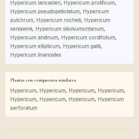
Hypericum lancasteri
,
Hypericum prolificum
,
Hypericum pseudopetiolatum
,
Hypericum
pulchrum
,
Hypericum rochelii
,
Hypericum
seniawinii
,
Hypericum sikokumontanum
,
Hypericum andinum
,
Hypericum cordifolium
,
Hypericum ellipticum
,
Hypericum gaitii
,
Hypericum linarioides
Plantas con compuestos similares
Hypericum
,
Hypericum
,
Hypericum
,
Hypericum
,
Hypericum
,
Hypericum
,
Hypericum
,
Hypericum
perforatum