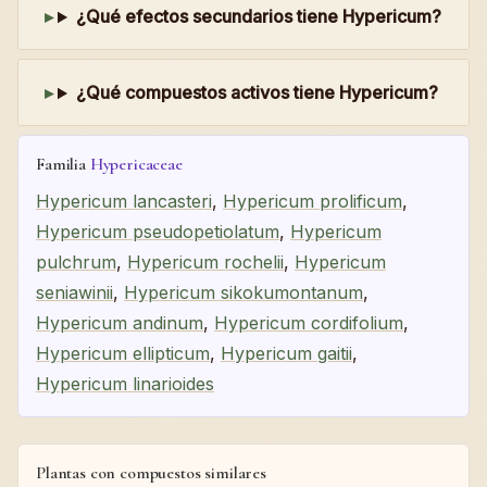
¿Qué efectos secundarios tiene Hypericum?
¿Qué compuestos activos tiene Hypericum?
Familia
Hypericaceae
Hypericum lancasteri
,
Hypericum prolificum
,
Hypericum pseudopetiolatum
,
Hypericum
pulchrum
,
Hypericum rochelii
,
Hypericum
seniawinii
,
Hypericum sikokumontanum
,
Hypericum andinum
,
Hypericum cordifolium
,
Hypericum ellipticum
,
Hypericum gaitii
,
Hypericum linarioides
Plantas con compuestos similares