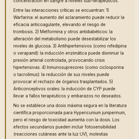
concentración en sangre a niveles sub-terapéuticos.
Entre las interacciones críticas se encuentran: 1)
Warfarina: el aumento del aclaramiento puede reducir la
eficacia anticoagulante, elevando el riesgo de
trombosis. 2) Metformina y otros antidiabéticos: la
alteración del metabolismo puede desestabilizar los
niveles de glucosa. 3) Antihipertensivos (como nifedipina
o verapamil): la inducción enzimática puede disminuir la
presión arterial controlada, provocando crisis
hipertensivas. 4) Inmunosupresores (como ciclosporina
o tacrolimus): la reducción de sus niveles puede
provocar el rechazo de órganos trasplantados. 5)
Anticonceptivos orales: la inducción de CYP puede
llevar a fallos terapéuticos y embarazos no deseados.
No se establece una dosis máxima segura en la literatura
científica proporcionada para Hypericunium juniperinum,
pero el riesgo de toxicidad aumenta con la dosis. Los
efectos secundarios pueden incluir fotosensibilidad
(reacciones cutáneas ante la luz UV), molestias