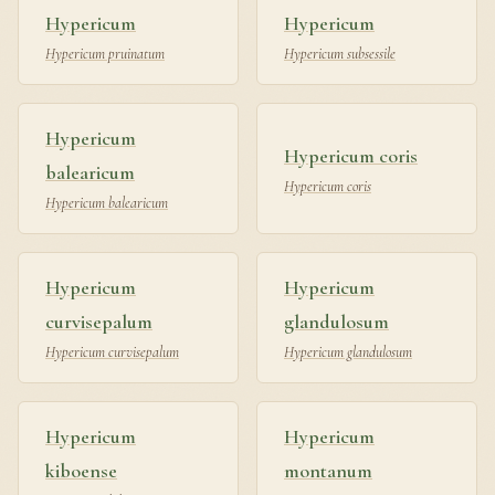
Hypericum
Hypericum
Hypericum pruinatum
Hypericum subsessile
Hypericum
Hypericum coris
balearicum
Hypericum coris
Hypericum balearicum
Hypericum
Hypericum
curvisepalum
glandulosum
Hypericum curvisepalum
Hypericum glandulosum
Hypericum
Hypericum
kiboense
montanum