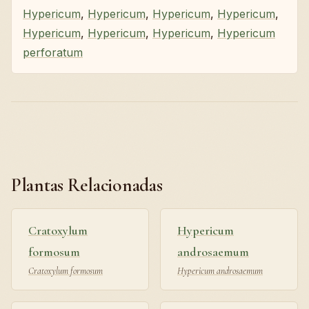
Hypericum
,
Hypericum
,
Hypericum
,
Hypericum
,
Hypericum
,
Hypericum
,
Hypericum
,
Hypericum
perforatum
Plantas Relacionadas
Cratoxylum
Hypericum
formosum
androsaemum
Cratoxylum formosum
Hypericum androsaemum