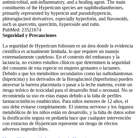
antimicrobial, anti-inflammatory, and a healing agent. The main
constituents of the Hypericum species are naphthodianthrones,
primarily represented by hypericin and pseudohypericin,
phloroglucinol derivatives, especially hyperforin, and flavonoids,
such as quercetin, quercitrin, hyperoside and rutin.
PubMed: 23521674
Seguridad y Precauciones
La seguridad de Hypericum foliosum es un área donde la evidencia
científica es actualmente limitada, lo que requiere un manejo
extremadamente cauteloso. En el contexto del embarazo y la
lactancia, no existen estudios clínicos que determinen la seguridad
del consumo de esta especie en mujeres gestantes o lactantes.
Debido a que los metabolitos secundarios como las naftodiantronas
(hipericina) y los derivados de la floroglucinol (hiperforina) pueden
atravesar la barrera placentaria o pasar a la leche materna, existe un
riesgo teórico de toxicidad para el desarrollo fetal o neonatal. No se
recomienda su uso en estas etapas debido a la falta de perfiles
farmacocinéticos establecidos. Para niños menores de 12 años, el
uso debe evitarse completamente. El sistema nervioso y los órganos
metabólicos de los niños están en desarrollo, y la falta de datos sobre
la dosificación segura en pediatría hace que cualquier intervención
con extractos de Hypericum represente un riesgo de efectos
adversos impredecibles.