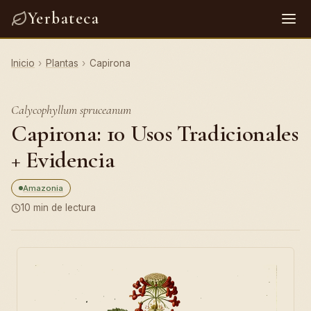
Yerbateca
Inicio
›
Plantas
›
Capirona
Calycophyllum spruceanum
Capirona: 10 Usos Tradicionales
+ Evidencia
Amazonia
10 min de lectura