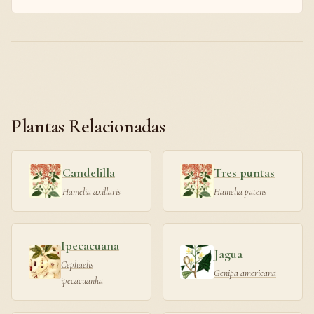
Plantas Relacionadas
Candelilla
Tres puntas
Hamelia axillaris
Hamelia patens
Ipecacuana
Jagua
Cephaelis
Genipa americana
ipecacuanha