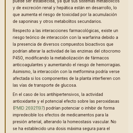
puede ser establecida, ya que sus sistemas metabólicos
y de excreción renal y hepática están en desarrollo, lo
que aumenta el riesgo de toxicidad por la acumulación
de saponinas y otros metabolitos secundarios.
Respecto a las interacciones farmacológicas, existe un
riesgo teórico de interacción con la warfarina debido a
la presencia de diversos compuestos bioactivos que
podrían alterar la actividad de las enzimas del citocromo
P450, modificando la metabolización de fármacos
anticoagulantes y aumentando el riesgo de hemorragias.
Asimismo, la interacción con la metformina podría verse
afectada si los componentes de la planta interfieren con
las vías de transporte de glucosa.
En el caso de los antihipertensivos, la actividad
antioxidante y el potencial efecto sobre las peroxidasas
(
PMID 26921197
) podrían potenciar o inhibir de forma
impredecible los efectos de medicamentos para la
presión arterial, alterando la homeostasis vascular. No
se ha establecido una dosis máxima segura para el