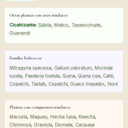
Otras plantas con usos similares
Cicatrizante
:
Sábila
,
Matico
,
Tepescohuite
,
Guanandi
Familia
Rubiaceae
Mitragyna speciosa
,
Galium odoratum
,
Morinda
lucida
,
Paederia foetida
,
Quina
,
Quina roja
,
Café
,
Copalchi
,
Tastab
,
Copalchi
,
Guaco trepador
,
Noni
Plantas con compuestos similares
Marcela
,
Maguey
,
Hierba luisa
,
Kiwicha
,
Chirimoya
,
Graviola
,
Diomate
,
Carqueja