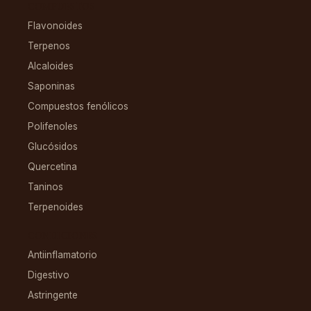
COMPUESTOS
Flavonoides
Terpenos
Alcaloides
Saponinas
Compuestos fenólicos
Polifenoles
Glucósidos
Quercetina
Taninos
Terpenoides
CONDICIONES
Antiinflamatorio
Digestivo
Astringente