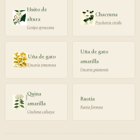
Huito de
Chacruna
altura
Psychotria viridis
Genipa spruceana
Uña de gato
Uña de gato
amarilla
Uncaria tomentosa
Uncaria guianensis
Quina
Rustia
amarilla
Rustia formosa
Cinchona calisaya