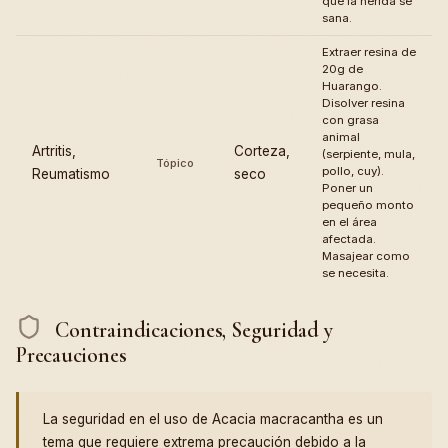
que la herida se
sana.
Extraer resina de
20g de
Huarango.
Disolver resina
con grasa
animal
Artritis,
Corteza,
(serpiente, mula,
Tópico
pollo, cuy).
Reumatismo
seco
Poner un
pequeño monto
en el área
afectada.
Masajear como
se necesita.
Contraindicaciones, Seguridad y
Precauciones
La seguridad en el uso de Acacia macracantha es un
tema que requiere extrema precaución debido a la