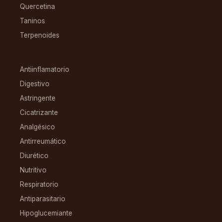
Quercetina
Taninos
Terpenoides
CONDICIONES
Antiinflamatorio
Digestivo
Astringente
Cicatrizante
Analgésico
Antirreumático
Diurético
Nutritivo
Respiratorio
Antiparasitario
Hipoglucemiante