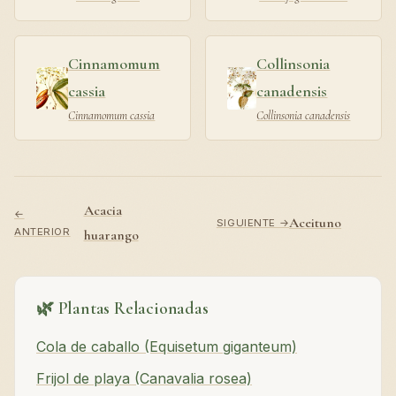
Cinnamomum
Collinsonia
cassia
canadensis
Cinnamomum cassia
Collinsonia canadensis
Acacia
←
Aceituno
SIGUIENTE →
ANTERIOR
huarango
🌿 Plantas Relacionadas
Cola de caballo (Equisetum giganteum)
Frijol de playa (Canavalia rosea)