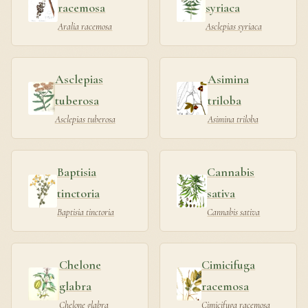
racemosa
syriaca
Aralia racemosa
Asclepias syriaca
Asclepias
Asimina
tuberosa
triloba
Asclepias tuberosa
Asimina triloba
Baptisia
Cannabis
tinctoria
sativa
Baptisia tinctoria
Cannabis sativa
Chelone
Cimicifuga
glabra
racemosa
Chelone glabra
Cimicifuga racemosa