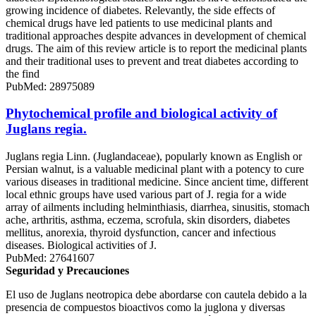
growing incidence of diabetes. Relevantly, the side effects of
chemical drugs have led patients to use medicinal plants and
traditional approaches despite advances in development of chemical
drugs. The aim of this review article is to report the medicinal plants
and their traditional uses to prevent and treat diabetes according to
the find
PubMed: 28975089
Phytochemical profile and biological activity of
Juglans regia.
Juglans regia Linn. (Juglandaceae), popularly known as English or
Persian walnut, is a valuable medicinal plant with a potency to cure
various diseases in traditional medicine. Since ancient time, different
local ethnic groups have used various part of J. regia for a wide
array of ailments including helminthiasis, diarrhea, sinusitis, stomach
ache, arthritis, asthma, eczema, scrofula, skin disorders, diabetes
mellitus, anorexia, thyroid dysfunction, cancer and infectious
diseases. Biological activities of J.
PubMed: 27641607
Seguridad y Precauciones
El uso de Juglans neotropica debe abordarse con cautela debido a la
presencia de compuestos bioactivos como la juglona y diversas