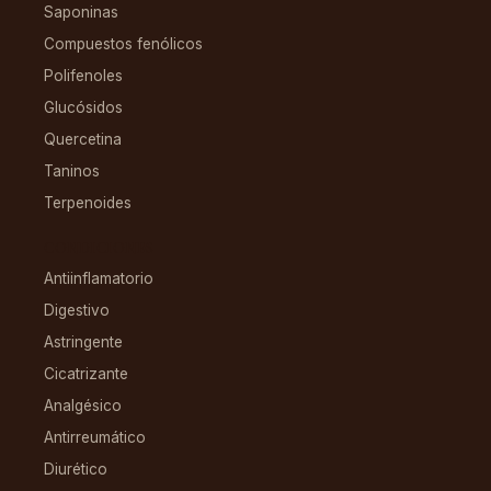
Saponinas
Compuestos fenólicos
Polifenoles
Glucósidos
Quercetina
Taninos
Terpenoides
CONDICIONES
Antiinflamatorio
Digestivo
Astringente
Cicatrizante
Analgésico
Antirreumático
Diurético