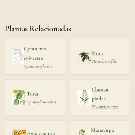
Plantas Relacionadas
Gymnema
Noni
sylvestre
Morinda citrifolia
Gymnema sylvestre
Chanca
Tuna
piedra
Opuntia ficus-indica
Phyllanthus niruri
Manayupa
Aguaymanto