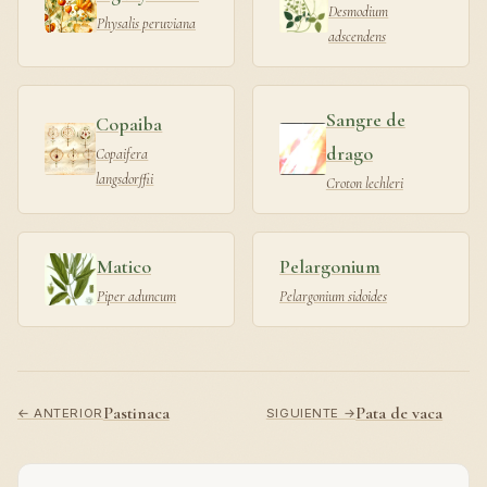
Desmodium
Physalis peruviana
adscendens
Sangre de
Copaiba
drago
Copaifera
langsdorffii
Croton lechleri
Matico
Pelargonium
Piper aduncum
Pelargonium sidoides
Pastinaca
Pata de vaca
← ANTERIOR
SIGUIENTE →