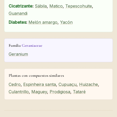
Cicatrizante
:
Sábila
,
Matico
,
Tepescohuite
,
Guanandi
Diabetes
:
Melón amargo
,
Yacón
Familia
Geraniaceae
Geranium
Plantas con compuestos similares
Cedro
,
Espinheira santa
,
Cupuaçu
,
Huizache
,
Culantrillo
,
Maguey
,
Prodigiosa
,
Tataré