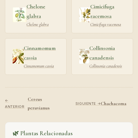
Chelone
Cimicifuga
glabra
racemosa
Chelone glabra
Cimicifuga racemosa
Cinnamomum
Collinsonia
cassia
canadensis
Cinnamomum cassia
Collinsonia canadensis
Cereus
←
Chachacoma
SIGUIENTE →
ANTERIOR
peruvianus
🌿 Plantas Relacionadas