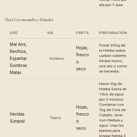
día por 7 días.
Usos Ceremoniales y Rituales
USO
VÍA
PARTE
PREPARACIÓN
Mal Aire,
Poner 200g de
Hojas,
la Hierba sobre
Resfríos,
fresco
carbón caliente.
Espantar
Incienso
Inhalar humo,
o
Sombras
una vez o como
seco
se necesita.
Malas
Hervir 10g de
Hierba Santa en
1 litro de agua
por 3 minutos.
Combinar con
Hojas,
10g de Cola de
Heridas
fresco
Caballo. lavar
Tópico
con Hierbas y
(Limpia)
o
agua. Usar las
seco
plantas para
limpiar herida 3