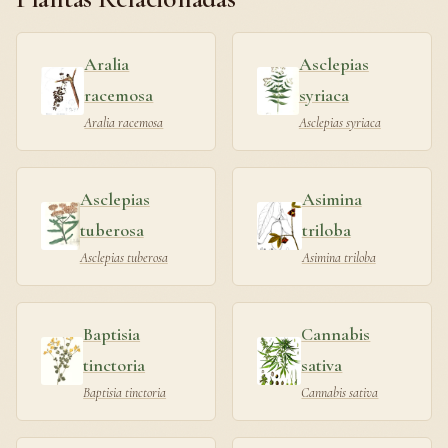
Aralia
Asclepias
racemosa
syriaca
Aralia racemosa
Asclepias syriaca
Asclepias
Asimina
tuberosa
triloba
Asclepias tuberosa
Asimina triloba
Baptisia
Cannabis
tinctoria
sativa
Baptisia tinctoria
Cannabis sativa