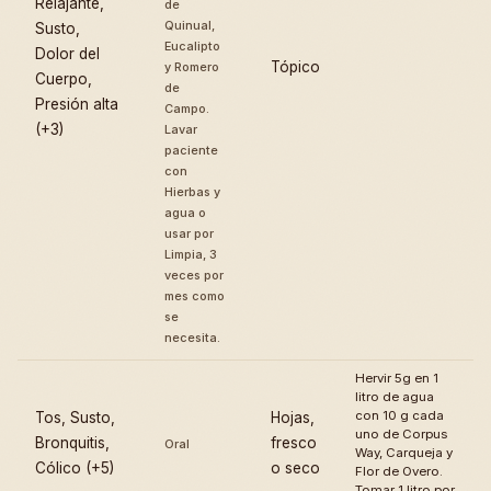
Relajante,
de
Quinual,
Susto,
Eucalipto
Dolor del
Tópico
y Romero
Cuerpo,
de
Presión alta
Campo.
(+3)
Lavar
paciente
con
Hierbas y
agua o
usar por
Limpia, 3
veces por
mes como
se
necesita.
Hervir 5g en 1
litro de agua
con 10 g cada
Tos, Susto,
Hojas,
uno de Corpus
Bronquitis,
fresco
Oral
Way, Carqueja y
Cólico (+5)
o seco
Flor de Overo.
Tomar 1 litro por