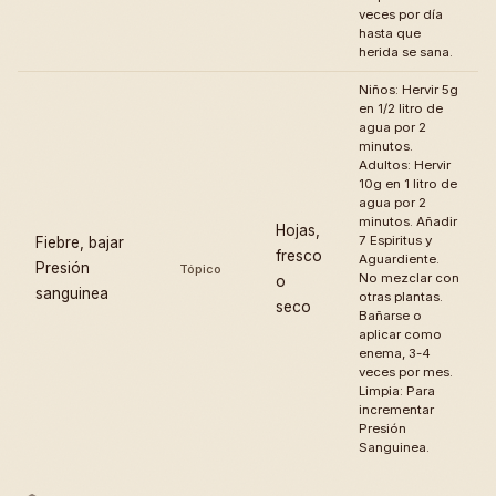
veces por día
hasta que
herida se sana.
Niños: Hervir 5g
en 1/2 litro de
agua por 2
minutos.
Adultos: Hervir
10g en 1 litro de
agua por 2
minutos. Añadir
Hojas,
7 Espiritus y
Fiebre, bajar
fresco
Aguardiente.
Presión
Tópico
No mezclar con
o
sanguinea
otras plantas.
seco
Bañarse o
aplicar como
enema, 3-4
veces por mes.
Limpia: Para
incrementar
Presión
Sanguinea.