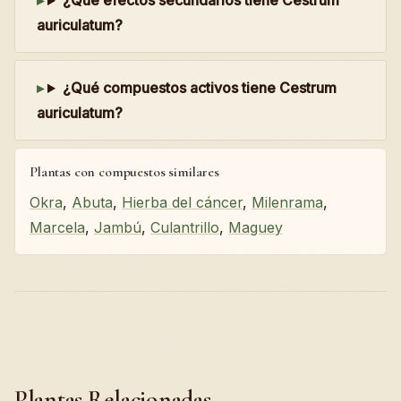
¿Qué efectos secundarios tiene Cestrum
auriculatum?
¿Qué compuestos activos tiene Cestrum
auriculatum?
Plantas con compuestos similares
Okra
,
Abuta
,
Hierba del cáncer
,
Milenrama
,
Marcela
,
Jambú
,
Culantrillo
,
Maguey
Plantas Relacionadas