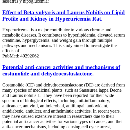
sassafras y hipoglucemia:
Effect of Beta vulgaris and Laurus Nobitis on Lipid
Profile and Kidney in Hyperuricemia Rat.
Hyperuricemia is a major contributor to various chronic and
metabolic diseases. It contributes to hyperlipidemia, elevated serum
creatinine, hyperglycemia, and weight gain through multiple
pathways and mechanisms. This study aimed to investigate the
effects of
PubMed: 40292062
Potential anti-cancer activities and mechanisms of
costunolide and dehydrocostuslactone.
Costunolide (CE) and dehydrocostuslactone (DE) are derived from
many species of medicinal plants, such as Saussurea lappa Decne
and Laurus nobilis L. They have been reported for their wide
spectrum of biological effects, including anti-inflammatory,
anticancer, antiviral, antimicrobial, antifungal, antioxidant,
antidiabetic, antiulcer, and anthelmintic activities. In recent years,
they have caused extensive interest in researchers due to their
potential anti-cancer activities for various types of cancer, and their
anti-cancer mechanisms, including causing cell cycle arrest,