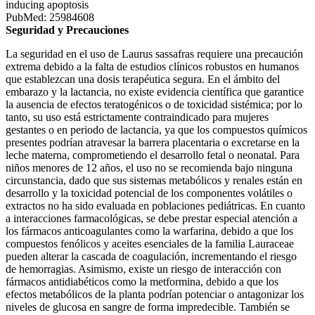
inducing apoptosis
PubMed: 25984608
Seguridad y Precauciones
La seguridad en el uso de Laurus sassafras requiere una precaución
extrema debido a la falta de estudios clínicos robustos en humanos
que establezcan una dosis terapéutica segura. En el ámbito del
embarazo y la lactancia, no existe evidencia científica que garantice
la ausencia de efectos teratogénicos o de toxicidad sistémica; por lo
tanto, su uso está estrictamente contraindicado para mujeres
gestantes o en periodo de lactancia, ya que los compuestos químicos
presentes podrían atravesar la barrera placentaria o excretarse en la
leche materna, comprometiendo el desarrollo fetal o neonatal. Para
niños menores de 12 años, el uso no se recomienda bajo ninguna
circunstancia, dado que sus sistemas metabólicos y renales están en
desarrollo y la toxicidad potencial de los componentes volátiles o
extractos no ha sido evaluada en poblaciones pediátricas. En cuanto
a interacciones farmacológicas, se debe prestar especial atención a
los fármacos anticoagulantes como la warfarina, debido a que los
compuestos fenólicos y aceites esenciales de la familia Lauraceae
pueden alterar la cascada de coagulación, incrementando el riesgo
de hemorragias. Asimismo, existe un riesgo de interacción con
fármacos antidiabéticos como la metformina, debido a que los
efectos metabólicos de la planta podrían potenciar o antagonizar los
niveles de glucosa en sangre de forma impredecible. También se