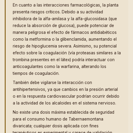
En cuanto a las interacciones farmacológicas, la planta
presenta riesgos críticos. Debido a su actividad
inhibidora de la alfa-amilasa y la alfa-glucosidasa (que
reduce la absorción de glucosa), puede potenciar de
manera peligrosa el efecto de fármacos antidiabéticos
como la metformina o la glibenclamida, aumentando el
riesgo de hipoglucemia severa. Asimismo, su potencial
efecto sobre la coagulación (vía proteasas similares a la
trombina presentes en el látex) podría interactuar con
anticoagulantes como la warfarina, alterando los
tiempos de coagulación.
También debe vigilarse la interacción con
antihipertensivos, ya que cambios en la presión arterial
o en la respuesta cardiovascular podrían ocurrir debido
a la actividad de los alcaloides en el sistema nervioso.
No existe una dosis máxima establecida de seguridad
para el consumo humano de Tabernaemontana
divaricata; cualquier dosis aplicada con fines
terapéuticos es experimental y carece de validación