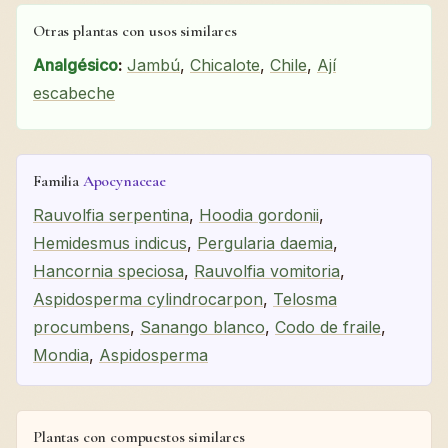
Otras plantas con usos similares
Analgésico
:
Jambú
,
Chicalote
,
Chile
,
Ají
escabeche
Familia
Apocynaceae
Rauvolfia serpentina
,
Hoodia gordonii
,
Hemidesmus indicus
,
Pergularia daemia
,
Hancornia speciosa
,
Rauvolfia vomitoria
,
Aspidosperma cylindrocarpon
,
Telosma
procumbens
,
Sanango blanco
,
Codo de fraile
,
Mondia
,
Aspidosperma
Plantas con compuestos similares