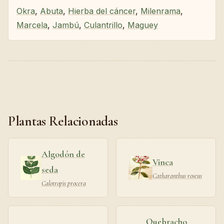
Okra
,
Abuta
,
Hierba del cáncer
,
Milenrama
,
Marcela
,
Jambú
,
Culantrillo
,
Maguey
Plantas Relacionadas
Algodón de
Vinca
seda
Catharanthus roseus
Calotropis procera
Quebracho