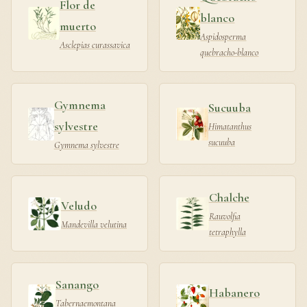
Flor de
blanco
muerto
Aspidosperma
Asclepias curassavica
quebracho-blanco
Gymnema
Sucuuba
sylvestre
Himatanthus
sucuuba
Gymnema sylvestre
Chalche
Veludo
Rauvolfia
Mandevilla velutina
tetraphylla
Sanango
Habanero
Tabernaemontana