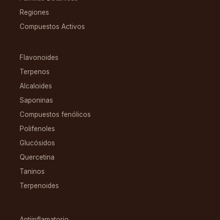
Regiones
Compuestos Activos
COMPUESTOS
Flavonoides
Terpenos
Alcaloides
Saponinas
Compuestos fenólicos
Polifenoles
Glucósidos
Quercetina
Taninos
Terpenoides
CONDICIONES
Antiinflamatorio