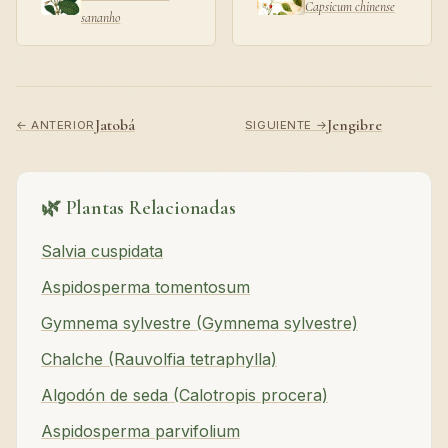
Capsicum chinense
sananho
Jatobá
Jengibre
← ANTERIOR
SIGUIENTE →
🌿 Plantas Relacionadas
Salvia cuspidata
Aspidosperma tomentosum
Gymnema sylvestre (Gymnema sylvestre)
Chalche (Rauvolfia tetraphylla)
Algodón de seda (Calotropis procera)
Aspidosperma parvifolium