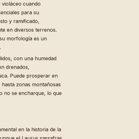
l violáceo cuando
senciales para su
usto y ramificado,
te en diversos terrenos.
su morfología es un
.
cálidos, con una humedad
ien drenados,
nica. Puede prosperar en
mar hasta zonas montañosas
lo no se encharque, lo que
ental en la historia de la
aunque el Laurus sassafras