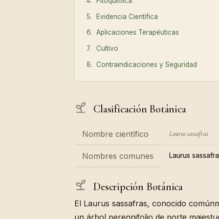
Fitoquímica
Evidencia Científica
Aplicaciones Terapéuticas
Cultivo
Contraindicaciones y Seguridad
Clasificación Botánica
Nombre científico
Laurus sassafras
Nombres comunes
Laurus sassafr
Descripción Botánica
El Laurus sassafras, conocido común
un árbol perennifolio de porte majest