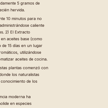
imadamente 5 gramos de
ecién hervida.
nte 10 minutos para no
 administrándose caliente
s. 2) El Extracto
 en aceites base (como
o de 15 días en un lugar
omáticos, utilizándose
matizar aceites de cocina.
estas plantas comenzó con
donde los naturalistas
o conocimiento de los
encia moderna ha
lide en especies