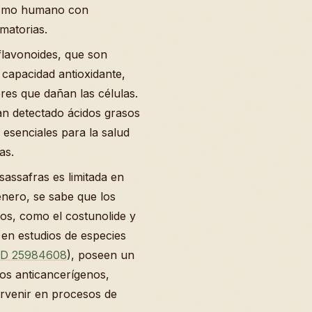
nismo humano con
matorias.
flavonoides, que son
 capacidad antioxidante,
bres que dañan las células.
an detectado ácidos grasos
 esenciales para la salud
as.
 sassafras es limitada en
nero, se sabe que los
os, como el costunolide y
en estudios de especies
D 25984608
), poseen un
tos anticancerígenos,
tervenir en procesos de