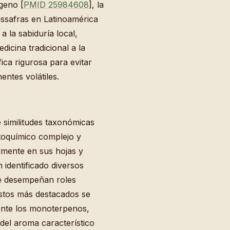
geno [
PMID 25984608
], la
assafras en Latinoamérica
a la sabiduría local,
dicina tradicional a la
fica rigurosa para evitar
entes volátiles.
similitudes taxonómicas
itoquímico complejo y
almente en sus hojas y
n identificado diversos
e desempeñan roles
estos más destacados se
ente los monoterpenos,
 del aroma característico