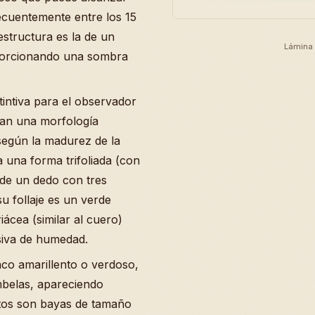
ecuentemente entre los 15
structura es la de un
Lámina 
oporcionando una sombra
tintiva para el observador
tan una morfología
según la madurez de la
una forma trifoliada (con
 de un dedo con tres
u follaje es un verde
iácea (similar al cuero)
esiva de humedad.
nco amarillento o verdoso,
belas, apareciendo
utos son bayas de tamaño