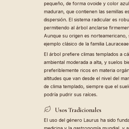
pequeño, de forma ovoide y color azu
maduran, que contienen las semillas e
dispersión. El sistema radicular es rob
permitiendo al árbol anclarse firmemen
Aunque su origen es norteamericano, 
ejemplo clásico de la familia Lauraceae
El árbol prefiere climas templados a 
ambiental moderada a alta, y suelos b
preferiblemente ricos en materia orgá
altitudes que van desde el nivel del 
de clima templado, siempre que el sue
podría pudrir sus raíces.
Usos Tradicionales
El uso del género Laurus ha sido fundam
medicina y la gastronomía mundial, y 