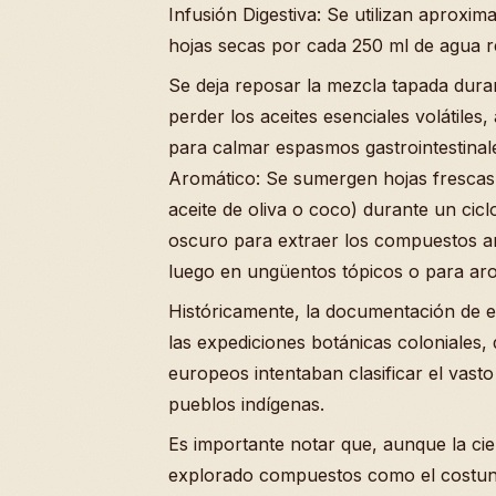
Infusión Digestiva: Se utilizan aprox
hojas secas por cada 250 ml de agua r
Se deja reposar la mezcla tapada dura
perder los aceites esenciales volátiles,
para calmar espasmos gastrointestinale
Aromático: Se sumergen hojas frescas
aceite de oliva o coco) durante un cicl
oscuro para extraer los compuestos ar
luego en ungüentos tópicos o para aro
Históricamente, la documentación de 
las expediciones botánicas coloniales, 
europeos intentaban clasificar el vast
pueblos indígenas.
Es importante notar que, aunque la ci
explorado compuestos como el costuno