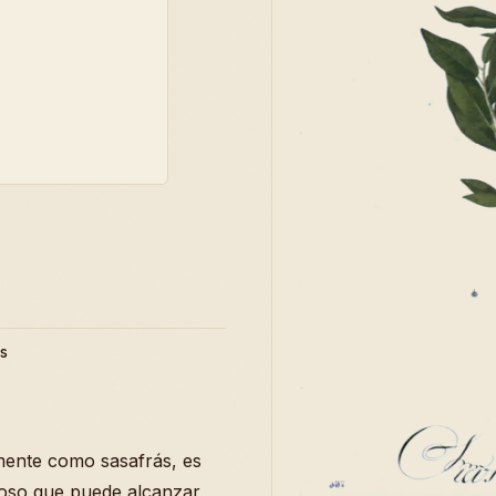
as
mente como sasafrás, es
uoso que puede alcanzar