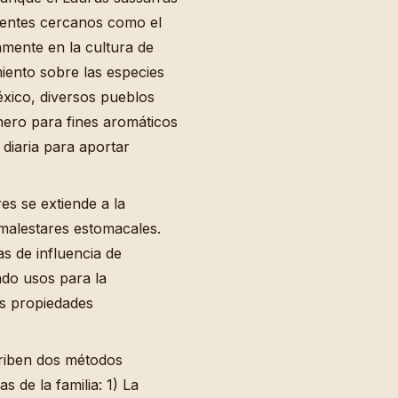
rientes cercanos como el
ente en la cultura de
miento sobre las especies
éxico, diversos pueblos
énero para fines aromáticos
 diaria para aportar
es se extiende a la
 malestares estomacales.
s de influencia de
do usos para la
us propiedades
criben dos métodos
s de la familia: 1) La