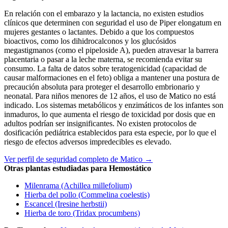
En relación con el embarazo y la lactancia, no existen estudios
clínicos que determinen con seguridad el uso de Piper elongatum en
mujeres gestantes o lactantes. Debido a que los compuestos
bioactivos, como los dihidrocalconos y los glucósidos
megastigmanos (como el pipeloside A), pueden atravesar la barrera
placentaria o pasar a la leche materna, se recomienda evitar su
consumo. La falta de datos sobre teratogenicidad (capacidad de
causar malformaciones en el feto) obliga a mantener una postura de
precaución absoluta para proteger el desarrollo embrionario y
neonatal. Para niños menores de 12 años, el uso de Matico no está
indicado. Los sistemas metabólicos y enzimáticos de los infantes son
inmaduros, lo que aumenta el riesgo de toxicidad por dosis que en
adultos podrían ser insignificantes. No existen protocolos de
dosificación pediátrica establecidos para esta especie, por lo que el
riesgo de efectos adversos impredecibles es elevado.
Ver perfil de seguridad completo de Matico →
Otras plantas estudiadas para Hemostático
Milenrama (Achillea millefolium)
Hierba del pollo (Commelina coelestis)
Escancel (Iresine herbstii)
Hierba de toro (Tridax procumbens)