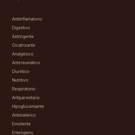
CONDICIONES
Antiinflamatorio
Digestivo
Astringente
Cicatrizante
Analgésico
Antirreumático
Diurético
Nutritivo
Respiratorio
Antiparasitario
Hipoglucemiante
Antimalárico
Emoliente
Enteógeno