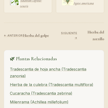
Adiantum capillus-
Agave americana
veneris
Hierba del
SIGUIENTE
Hierba del golpe
← ANTERIOR
→
zorrillo
🌿 Plantas Relacionadas
Tradescantia de hoja ancha (Tradescantia
zanonia)
Hierba de la culebra (Tradescantia multiflora)
Cucaracha (Tradescantia zebrina)
Milenrama (Achillea millefolium)