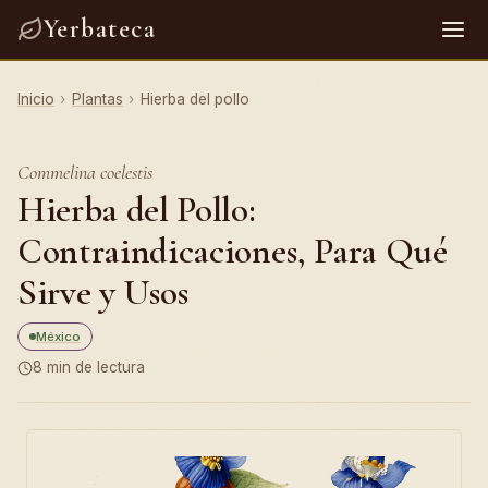
Yerbateca
Inicio
›
Plantas
›
Hierba del pollo
Commelina coelestis
Hierba del Pollo:
Contraindicaciones, Para Qué
Sirve y Usos
México
8 min de lectura