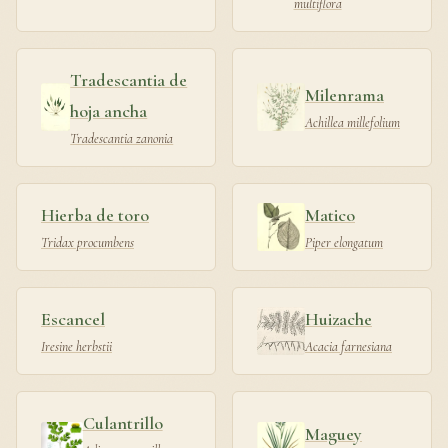
multiflora
Tradescantia de
Milenrama
hoja ancha
Achillea millefolium
Tradescantia zanonia
Hierba de toro
Matico
Tridax procumbens
Piper elongatum
Escancel
Huizache
Iresine herbstii
Acacia farnesiana
Culantrillo
Maguey