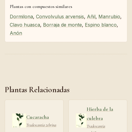
Plantas con compuestos similares
Dormilona
,
Convolvulus arvensis
,
Añil
,
Manrubio
,
Clavo huasca
,
Borraja de monte
,
Espino blanco
,
Anón
Plantas Relacionadas
Hierba de la
Cucaracha
culebra
Tradescantia zebrina
Tradescantia