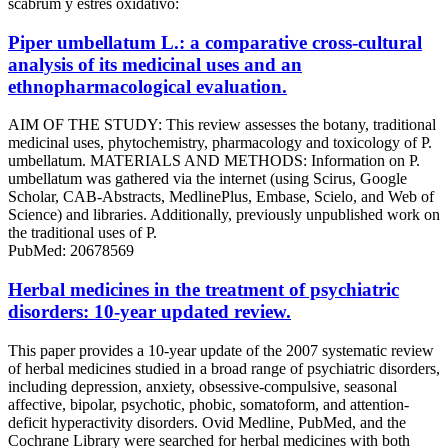
scabrum y estrés oxidativo:
Piper umbellatum L.: a comparative cross-cultural
analysis of its medicinal uses and an
ethnopharmacological evaluation.
AIM OF THE STUDY: This review assesses the botany, traditional
medicinal uses, phytochemistry, pharmacology and toxicology of P.
umbellatum. MATERIALS AND METHODS: Information on P.
umbellatum was gathered via the internet (using Scirus, Google
Scholar, CAB-Abstracts, MedlinePlus, Embase, Scielo, and Web of
Science) and libraries. Additionally, previously unpublished work on
the traditional uses of P.
PubMed: 20678569
Herbal medicines in the treatment of psychiatric
disorders: 10-year updated review.
This paper provides a 10-year update of the 2007 systematic review
of herbal medicines studied in a broad range of psychiatric disorders,
including depression, anxiety, obsessive-compulsive, seasonal
affective, bipolar, psychotic, phobic, somatoform, and attention-
deficit hyperactivity disorders. Ovid Medline, PubMed, and the
Cochrane Library were searched for herbal medicines with both