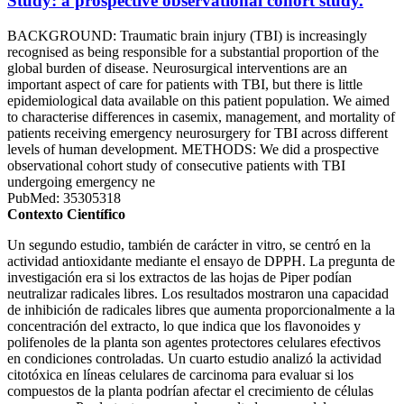
Study: a prospective observational cohort study.
BACKGROUND: Traumatic brain injury (TBI) is increasingly
recognised as being responsible for a substantial proportion of the
global burden of disease. Neurosurgical interventions are an
important aspect of care for patients with TBI, but there is little
epidemiological data available on this patient population. We aimed
to characterise differences in casemix, management, and mortality of
patients receiving emergency neurosurgery for TBI across different
levels of human development. METHODS: We did a prospective
observational cohort study of consecutive patients with TBI
undergoing emergency ne
PubMed: 35305318
Contexto Científico
Un segundo estudio, también de carácter in vitro, se centró en la
actividad antioxidante mediante el ensayo de DPPH. La pregunta de
investigación era si los extractos de las hojas de Piper podían
neutralizar radicales libres. Los resultados mostraron una capacidad
de inhibición de radicales libres que aumenta proporcionalmente a la
concentración del extracto, lo que indica que los flavonoides y
polifenoles de la planta son agentes protectores celulares efectivos
en condiciones controladas. Un cuarto estudio analizó la actividad
citotóxica en líneas celulares de carcinoma para evaluar si los
compuestos de la planta podrían afectar el crecimiento de células