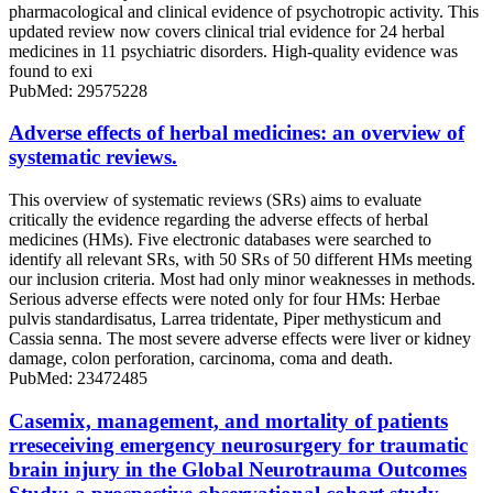
pharmacological and clinical evidence of psychotropic activity. This
updated review now covers clinical trial evidence for 24 herbal
medicines in 11 psychiatric disorders. High-quality evidence was
found to exi
PubMed: 29575228
Adverse effects of herbal medicines: an overview of
systematic reviews.
This overview of systematic reviews (SRs) aims to evaluate
critically the evidence regarding the adverse effects of herbal
medicines (HMs). Five electronic databases were searched to
identify all relevant SRs, with 50 SRs of 50 different HMs meeting
our inclusion criteria. Most had only minor weaknesses in methods.
Serious adverse effects were noted only for four HMs: Herbae
pulvis standardisatus, Larrea tridentate, Piper methysticum and
Cassia senna. The most severe adverse effects were liver or kidney
damage, colon perforation, carcinoma, coma and death.
PubMed: 23472485
Casemix, management, and mortality of patients
rreseceiving emergency neurosurgery for traumatic
brain injury in the Global Neurotrauma Outcomes