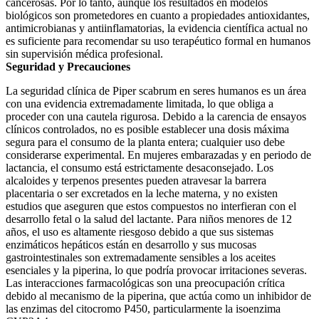
cancerosas. Por lo tanto, aunque los resultados en modelos
biológicos son prometedores en cuanto a propiedades antioxidantes,
antimicrobianas y antiinflamatorias, la evidencia científica actual no
es suficiente para recomendar su uso terapéutico formal en humanos
sin supervisión médica profesional.
Seguridad y Precauciones
La seguridad clínica de Piper scabrum en seres humanos es un área
con una evidencia extremadamente limitada, lo que obliga a
proceder con una cautela rigurosa. Debido a la carencia de ensayos
clínicos controlados, no es posible establecer una dosis máxima
segura para el consumo de la planta entera; cualquier uso debe
considerarse experimental. En mujeres embarazadas y en periodo de
lactancia, el consumo está estrictamente desaconsejado. Los
alcaloides y terpenos presentes pueden atravesar la barrera
placentaria o ser excretados en la leche materna, y no existen
estudios que aseguren que estos compuestos no interfieran con el
desarrollo fetal o la salud del lactante. Para niños menores de 12
años, el uso es altamente riesgoso debido a que sus sistemas
enzimáticos hepáticos están en desarrollo y sus mucosas
gastrointestinales son extremadamente sensibles a los aceites
esenciales y la piperina, lo que podría provocar irritaciones severas.
Las interacciones farmacológicas son una preocupación crítica
debido al mecanismo de la piperina, que actúa como un inhibidor de
las enzimas del citocromo P450, particularmente la isoenzima