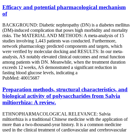
Efficacy and potential pharmacological mechanism
of
BACKGROUND: Diabetic nephropathy (DN) is a diabetes mellitus
(DM)-induced complication that poses high morbidity and mortality
risks. The MATERIAL AND METHODS: A meta-analysis of 15
studies involving 1,443 patients was conducted. Furthermore,
network pharmacology predicted components and targets, which
were verified by molecular docking and RESULTS: In our meta-
analysis, AS notably elevated clinical outcomes and renal function
among patients with DN. Meanwhile, when the treatment duration
exceeds 12 weeks, AS demonstrated a significant reduction in
fasting blood glucose levels, indicating a
PubMed: 40015687
Preparation methods, structural characteristics, and
biological activity of polysaccharides from Salvia
miltiorrhiza: A review.
ETHNOPHARMACOLOGICAL RELEVANCE: Salvia
miltiorrhiza is a traditional Chinese medicine with the application of
more than a two-thousand-year history. It is a common medicine
used in the clinical treatment of cardiovascular and cerebrovascular