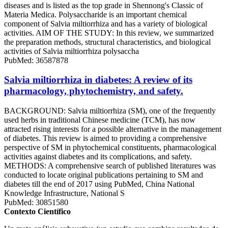
diseases and is listed as the top grade in Shennong's Classic of
Materia Medica. Polysaccharide is an important chemical
component of Salvia miltiorrhiza and has a variety of biological
activities. AIM OF THE STUDY: In this review, we summarized
the preparation methods, structural characteristics, and biological
activities of Salvia miltiorrhiza polysaccha
PubMed: 36587878
Salvia miltiorrhiza in diabetes: A review of its
pharmacology, phytochemistry, and safety.
BACKGROUND: Salvia miltiorrhiza (SM), one of the frequently
used herbs in traditional Chinese medicine (TCM), has now
attracted rising interests for a possible alternative in the management
of diabetes. This review is aimed to providing a comprehensive
perspective of SM in phytochemical constituents, pharmacological
activities against diabetes and its complications, and safety.
METHODS: A comprehensive search of published literatures was
conducted to locate original publications pertaining to SM and
diabetes till the end of 2017 using PubMed, China National
Knowledge Infrastructure, National S
PubMed: 30851580
Contexto Científico