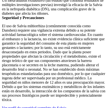
Un meta-análisis exhaustivo (un estudio que combina resultados de
múltiples investigaciones previas) investigó la eficacia de la Salvia
en la nefropatía diabética (DN), una complicación grave de la
diabetes que afecta los riñones.
Seguridad y Precauciones
El uso de Salvia miltiorrhiza (comúnmente conocida como
Danshen) requiere una vigilancia extrema debido a su potente
actividad farmacológica sobre el sistema cardiovascular. En cuanto
al embarazo y la lactancia, no existe evidencia clínica suficiente que
garantice la seguridad del consumo de esta planta en mujeres
gestantes o lactantes; por lo tanto, su uso está estrictamente
desaconsejado en estos periodos. Dado que la planta posee
propiedades que afectan la circulación y el metabolismo, existe el
riesgo teórico de que sus componentes atraviesen la barrera
placentaria o se secreten en la leche materna, pudiendo alterar el
desarrollo fetal o neonatal. No se han establecido dosis máximas
terapéuticas estandarizadas para uso doméstico, por lo que cualquier
ingesta debe ser supervisada por un profesional médico. La
seguridad en niños menores de 12 años es una preocupación mayor.
Debido a que los sistemas enzimáticos y metabólicos de los infantes
están en desarrollo, la interacción de los compuestos de la salvia con
sus procesos fisiológicos puede ser impredecible y potencialmente
tóxica.
Ver perfil de seguridad completo de Salvia →